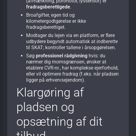
(afmærkning, portmotor, lyssensor) er
fradragsberettigede
.
Broafgifter, egen tid og
kilometergodtgørelse er ikke
fradragsberettiget.
Modtager du lejen via en platform, er flere
udbydere begyndt automatisk at
indberette
til SKAT; kontroller tallene i årsopgørelsen.
Søg
professionel rådgivning
hvis: du
nærmer dig momsgrænsen, ønsker at
etablere CVR-nr., har komplekse ejerforhold,
eller vil optimere fradrag (f.eks. når pladsen
ligger på erhvervsejendom).
Klargøring af
pladsen og
opsætning af dit