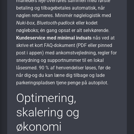
måneders leje overføres sammen med første
betaling og tilbagebetales automatisk, når
nøglen returneres. Minimér nøgle­logistik med
Nuki-box, Bluetooth-padlock
eller kodet
nøgleboks; én gang opsat er alt selvkørende.
Kundeservice med minimal indsats
nås ved at
skrive et kort FAQ-dokument (PDF eller pinned
post i appen) med ankomst­vejledning, regler for
sne­rydning og support­nummer til en lokal
låsesmed. 90 % af henvendelser løses, før de
når dig-og du kan læne dig tilbage og lade
parkeringspladsen tjene penge på autopilot.
Optimering,
skalering og
økonomi