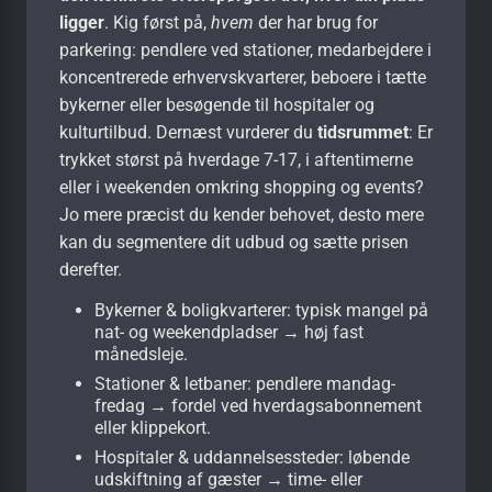
ligger
. Kig først på,
hvem
der har brug for
parkering: pendlere ved stationer, medarbejdere i
koncentrerede erhvervskvarterer, beboere i tætte
bykerner eller besøgende til hospitaler og
kulturtilbud. Dernæst vurderer du
tidsrummet
: Er
trykket størst på hverdage 7-17, i aftentimerne
eller i weekenden omkring shopping og events?
Jo mere præcist du kender behovet, desto mere
kan du segmentere dit udbud og sætte prisen
derefter.
Bykerner & boligkvarterer: typisk mangel på
nat- og weekendpladser → høj fast
månedsleje.
Stationer & letbaner: pendlere mandag-
fredag → fordel ved hverdagsabonnement
eller klippekort.
Hospitaler & uddannelsessteder: løbende
udskiftning af gæster → time- eller