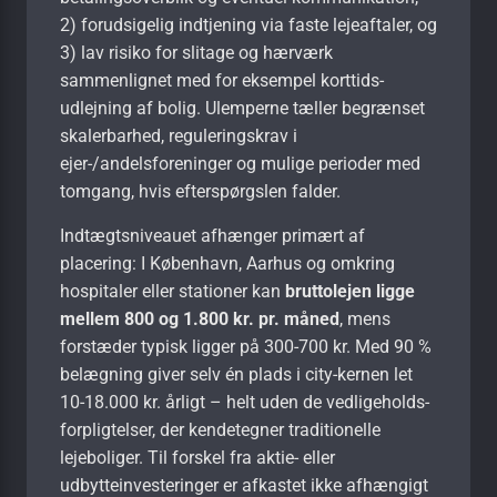
2) forudsigelig indtjening via faste lejeaftaler, og
3) lav risiko for slitage og hærværk
sammenlignet med for eksempel korttids­
udlejning af bolig. Ulemperne tæller begrænset
skalerbarhed, reguleringskrav i
ejer-/andelsforeninger og mulige perioder med
tomgang, hvis efterspørgslen falder.
Indtægtsniveauet afhænger primært af
placering: I København, Aarhus og omkring
hospitaler eller stationer kan
bruttolejen ligge
mellem 800 og 1.800 kr. pr. måned
, mens
forstæder typisk ligger på 300-700 kr. Med 90 %
belægning giver selv én plads i city-kernen let
10-18.000 kr. årligt – helt uden de vedligeholds­
forpligtelser, der kendetegner traditionelle
lejeboliger. Til forskel fra aktie- eller
udbytteinvesteringer er afkastet ikke afhængigt