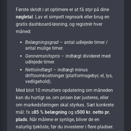
Første skridt i at optimere er at få styr på dine
nøgletal
. Lav et simpelt regneark eller brug en
gratis dashboard-løsning, og registrér hver
måned:
Belægningsgrad
– antal udlejede timer /
antal mulige timer.
Gennemsnitspris
– indtægt divideret med
udlejede timer.
Nettoindtægt
– indtægt minus
driftsomkostninger (platformsgebyr, el, lys,
vedligehold).
Med blot 10 minutters opdatering om måneden
kan du hurtigt se, om prisen bør justeres, eller
om markedsføringen skal styrkes. Sæt konkrete
mål: fx
≥85 % belægning
og
≥500 kr. netto pr.
plads
. Når målene er synlige, bliver de en
naturlig tjekliste, før du investerer i flere pladser.