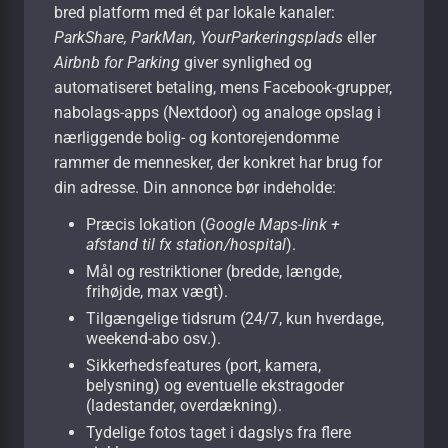
bred platform med ét par lokale kanaler:
ParkShare, ParkMan, YourParkeringsplads
eller
Airbnb for Parking
giver synlighed og
automatiseret betaling, mens Facebook-grupper,
nabolags-apps (Nextdoor) og analoge opslag i
nærliggende bolig- og kontor­ejendomme
rammer de mennesker, der konkret har brug for
din adresse. Din annonce bør indeholde:
Præcis lokation (
Google Maps-link +
afstand til fx station/hospital
).
Mål og restriktioner (bredde, længde,
frihøjde, max vægt).
Tilgængelige tidsrum (24/7, kun hverdage,
weekend-abo osv.).
Sikkerheds­features (port, kamera,
belysning) og eventuelle ekstra­goder
(ladestander, overdækning).
Tydelige fotos taget i dagslys fra flere