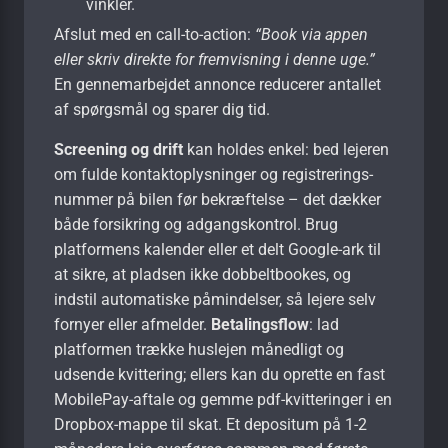
vinkler.
Afslut med en call-to-action:
“Book via appen
eller skriv direkte for fremvisning i denne uge.”
En gennemarbejdet annonce reducerer antallet
af spørgsmål og sparer dig tid.
Screening og drift
kan holdes enkel: bed lejeren
om fulde kontaktoplysninger og registrerings­
nummer på bilen før bekræftelse – det dækker
både forsikring og adgangs­kontrol. Brug
platformens kalender eller et delt Google-ark til
at sikre, at pladsen ikke dobbelt­bookes, og
indstil automatiske påmindelser, så lejere selv
fornyer eller afmelder.
Betalingsflow
: lad
platformen trække huslejen månedligt og
udsende kvittering; ellers kan du oprette en fast
MobilePay-aftale og gemme pdf-kvitteringer i en
Dropbox-mappe til skat. Et depositum på 1-2