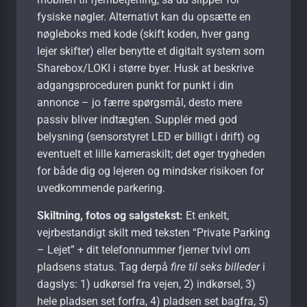
fysiske nøgler. Alternativt kan du opsætte en
nøgleboks med kode (skift koden, hver gang
lejer skifter) eller benytte et digitalt system som
Sharebox/LOKI i større byer. Husk at beskrive
adgangsproceduren punkt for punkt i din
annonce – jo færre spørgsmål, desto mere
passiv bliver indtægten. Supplér med god
belysning (sensorstyret LED er billigt i drift) og
eventuelt et lille kamera­skilt; det øger trygheden
for både dig og lejeren og mindsker risikoen for
uvedkommende parkering.
Skiltning, fotos og salgs­tekst:
Et enkelt,
vejrbestandigt skilt med teksten “Private Parking
– Lejet” + dit telefonnummer fjerner tvivl om
pladsens status. Tag derpå
fire til seks billeder
i
dagslys: 1) udkørsel fra vejen, 2) indkørsel, 3)
hele pladsen set forfra, 4) pladsen set bagfra, 5)