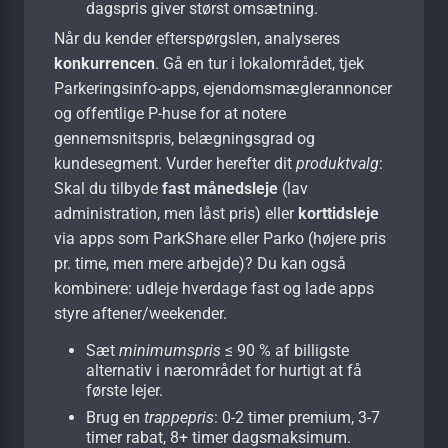
dagspris giver størst omsætning.
Når du kender efterspørgslen, analyseres
konkurrencen
. Gå en tur i lokalområdet, tjek
Parkeringsinfo-apps, ejendomsmæglerannoncer
og offentlige P-huse for at notere
gennemsnitspris, belægningsgrad og
kundesegment. Vurder herefter dit
produktvalg
:
Skal du tilbyde
fast månedsleje
(lav
administration, men låst pris) eller
korttidsleje
via apps som ParkShare eller Parko (højere pris
pr. time, men mere arbejde)? Du kan også
kombinere: udleje hverdage fast og lade apps
styre aftener/weekender.
Sæt
minimumspris
≤ 90 % af billigste
alternativ i nærområdet for hurtigt at få
første lejer.
Brug en
trappepris
: 0-2 timer premium, 3-7
timer rabat, 8+ timer dagsmaksimum.