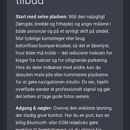
tilbud
Start med selve pladsen:
Mål den nøjagtigt
(længde, bredde og frihøjde) og angiv målene i
både annoncer og på et synligt skilt på stedet.
Mal tydelige kant­streger eller brug
betonfliser/bumper-klodser, så det er åbenlyst,
hvor bilen må holde – det reducerer risikoen for
klager fra naboer og for utlignende parkering.
Hvis du deler indkørsel med andre, kan du
desuden male pile eller nummerere pladserne
for at gøre navigationen intuitiv. En ren, fejefri
overflade sender et professionelt signal og gør
det lettere at tage gode fotos senere.
Adgang & nøgler:
Overvej den enkleste løsning,
der stadig giver kontrol. Har du en port, kan en
billig
Bluetooth- eller GSM-relæboks
gøre
mobilen til fjernbetjening, så du slipper for