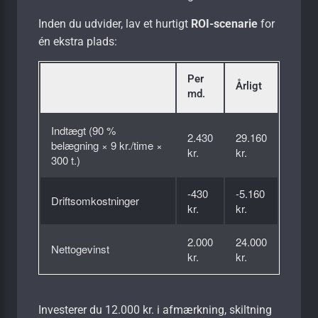
Inden du udvider, lav et hurtigt
ROI-scenarie
for
én ekstra plads:
Per
Årligt
md.
Indtægt (90 %
2.430
29.160
belægning × 9 kr./time ×
kr.
kr.
300 t.)
-430
-5.160
Driftsomkostninger
kr.
kr.
2.000
24.000
Nettogevinst
kr.
kr.
Investerer du 12.000 kr. i afmærkning, skiltning