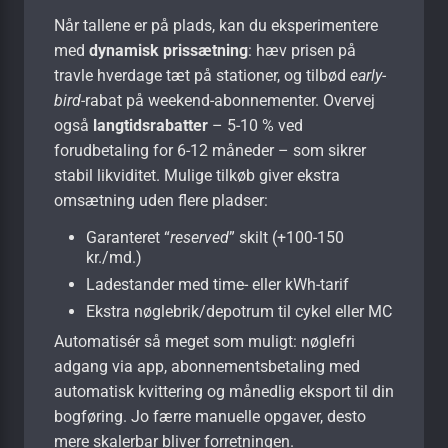
Når tallene er på plads, kan du eksperimentere
med
dynamisk prissætning
: hæv prisen på
travle hverdage tæt på stationer, og tilbød
early-
bird
-rabat på weekend-abonnementer. Overvej
også
langtidsrabatter
– 5-10 % ved
forudbetaling for 6-12 måneder – som sikrer
stabil likviditet. Mulige tilkøb giver ekstra
omsætning uden flere pladser:
Garanteret “
reserved
” skilt (+100-150
kr./md.)
Ladestander med time- eller kWh-tarif
Ekstra nøglebrik/depotrum til cykel eller MC
Automatisér så meget som muligt: nøglefri
adgang via app, abonnementsbetaling med
automatisk kvittering og månedlig eksport til din
bogføring. Jo færre manuelle opgaver, desto
mere skalerbar bliver forretningen.