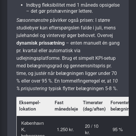
Indbyg fleksibilitet med 1 måneds opsigelse
– det gør prishævninger lettere.
Sæsonmønstre
påvirker også prisen: I større
studiebyer kan efterspørgslen falde i juli, mens
julehandel og vintervejr øger behovet. Overvej
dynamisk prissætning
– enten manuelt én gang
pr. kvartal eller automatisk via
udlejningsplatforme. Brug et simpelt KPI-setup
med belægningsgrad og gennemsnitspris pr.
time, og justér når belægningen ligger under 70
% eller over 95 %. En tommelfingerregel er, at
10
% prisjustering
typisk flytter belægningen 5-8 %.
Eksempel-
Fast
Timerater
Forventet
lokation
månedsleje
(dag/aften)
belægning
København
20 / 10
K,
1.250 kr.
95 %
kr.
beboerzone