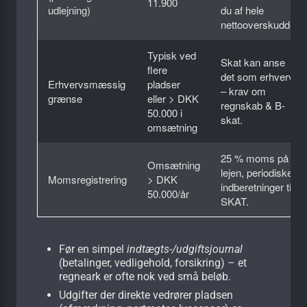
11.900
udlejning)
du af hele
nettooverskuddet.
Typisk ved
Skat kan anse
flere
det som erhverv
Erhvervsmæssig
pladser
– krav om
grænse
eller > DKK
regnskab & B-
50.000 i
skat.
omsætning
25 % moms på
Omsætning
lejen, periodiske
Momsregistrering
> DKK
indberetninger til
50.000/år
SKAT.
Før en simpel
indtægts-/udgiftsjournal
(betalinger, vedligehold, forsikring) – et
regneark er ofte nok ved små beløb.
Udgifter der direkte vedrører pladsen