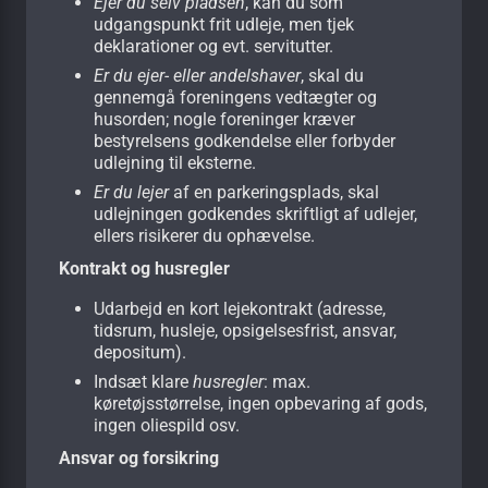
Ejer du selv pladsen
, kan du som
udgangspunkt frit udleje, men tjek
deklarationer og evt. servitutter.
Er du ejer- eller andelshaver
, skal du
gennemgå foreningens vedtægter og
husorden; nogle foreninger kræver
bestyrelsens godkendelse eller forbyder
udlejning til eksterne.
Er du lejer
af en parkeringsplads, skal
udlejningen godkendes skriftligt af udlejer,
ellers risikerer du ophævelse.
Kontrakt og husregler
Udarbejd en kort lejekontrakt (adresse,
tidsrum, husleje, opsigelsesfrist, ansvar,
depositum).
Indsæt klare
husregler
: max.
køretøjsstørrelse, ingen opbevaring af gods,
ingen oliespild osv.
Ansvar og forsikring