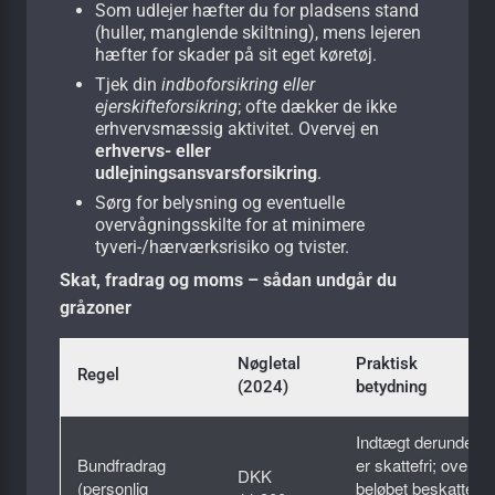
Som udlejer hæfter du for pladsens stand
(huller, manglende skiltning), mens lejeren
hæfter for skader på sit eget køretøj.
Tjek din
indboforsikring eller
ejerskifteforsikring
; ofte dækker de ikke
erhvervsmæssig aktivitet. Overvej en
erhvervs- eller
udlejningsansvarsforsikring
.
Sørg for belysning og eventuelle
overvågningsskilte for at minimere
tyveri-/hærværksrisiko og tvister.
Skat, fradrag og moms – sådan undgår du
gråzoner
Nøgletal
Praktisk
Regel
(2024)
betydning
Indtægt derunder
Bundfradrag
er skattefri; over
DKK
(personlig
beløbet beskattes