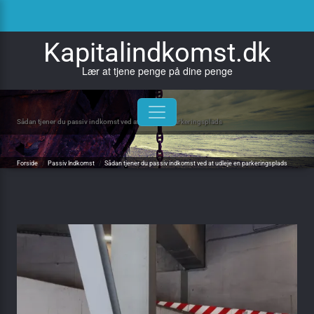
Skip
to
content
Kapitalindkomst.dk
Lær at tjene penge på dine penge
Sådan tjener du passiv indkomst ved at udleje en parkeringsplads
Forside
/
Passiv Indkomst
/
Sådan tjener du passiv indkomst ved at udleje en parkeringsplads