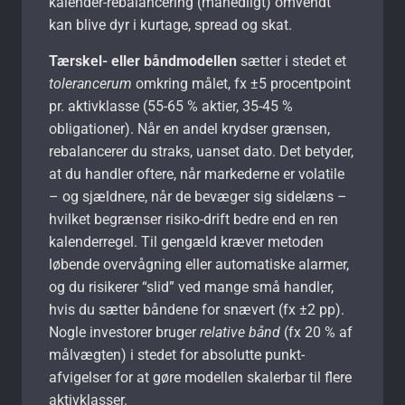
kalender-rebalancering (månedligt) omvendt
kan blive dyr i kurtage, spread og skat.
Tærskel- eller båndmodellen
sætter i stedet et
tolerancerum
omkring målet, fx ±5 procentpoint
pr. aktivklasse (55-65 % aktier, 35-45 %
obligationer). Når en andel krydser grænsen,
rebalancerer du straks, uanset dato. Det betyder,
at du handler oftere, når markederne er volatile
– og sjældnere, når de bevæger sig sidelæns –
hvilket begrænser risiko-drift bedre end en ren
kalenderregel. Til gengæld kræver metoden
løbende overvågning eller automatiske alarmer,
og du risikerer “slid” ved mange små handler,
hvis du sætter båndene for snævert (fx ±2 pp).
Nogle investorer bruger
relative bånd
(fx 20 % af
målvægten) i stedet for absolutte punkt-
afvigelser for at gøre modellen skalerbar til flere
aktivklasser.