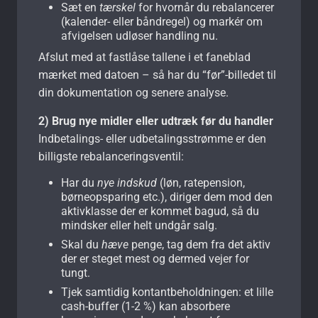
Sæt en
tærskel
for hvornår du rebalancerer
(kalender- eller båndregel) og markér om
afvigelsen udløser handling nu.
Afslut med at fastlåse tallene i et faneblad
mærket med datoen – så har du “før”-billedet til
din dokumentation og senere analyse.
2) Brug nye midler eller udtræk før du handler
Indbetalings- eller udbetalingsstrømme er den
billigste rebalanceringsventil:
Har du
nye indskud
(løn, ratepension,
børneopsparing etc.), diriger dem mod den
aktivklasse der er kommet bagud, så du
mindsker eller helt undgår salg.
Skal du
hæve
penge, tag dem fra det aktiv
der er steget mest og dermed vejer for
tungt.
Tjek samtidig kontantbeholdningen: et lille
cash-buffer (1-2 %) kan absorbere