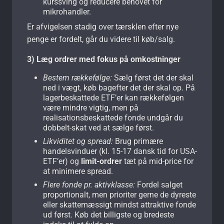
kurssving og reducere behovet for
mikrohandler.
Er afvigelsen stadig over tærsklen efter nye
penge er fordelt, går du videre til køb/salg.
3) Læg ordrer med fokus på omkostninger
Bestem rækkefølge:
Sælg først det der skal
ned i vægt, køb bagefter det der skal op. På
lagerbeskattede ETF’er kan rækkefølgen
være mindre vigtig, men på
realisationsbeskattede fonde undgår du
dobbelt-skat ved at sælge først.
Likviditet og spread:
Brug primære
handelsvinduer (kl. 15-17 dansk tid for USA-
ETF’er) og
limit-ordrer
tæt på mid-price for
at minimere spread.
Flere fonde pr. aktivklasse:
Fordel salget
proportionalt, men prioriter gerne de dyreste
eller skattemæssigt mindst attraktive fonde
ud først. Køb det billigste og bredeste