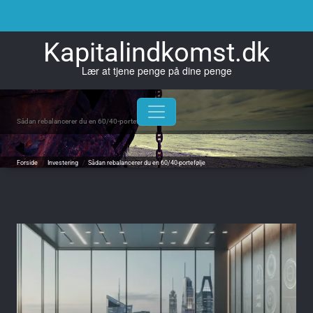
Skip
to
content
Kapitalindkomst.dk
Lær at tjene penge på dine penge
Sådan rebalancerer du en 60/40-portefølje
Forside
/
Investering
/
Sådan rebalancerer du en 60/40-portefølje