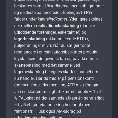
beskattes som
aktieindkomst
, mens obligationer
og de fleste balancerede afdelinger/ETF’er
falder under
kapitalindkomst
. Yderligere skelnes
der mellem
realisationsbeskatning
(danske
udloddende foreninger, enkeltaktier) og
lagerbeskatning
(akkumulerende ETF’er,
puljeordninger m.v.). Når du sælger for at
rebalancere i et realisationsbeskattet produkt,
krystalliserer du gevinst/tab og påvirker årets
skattebetaling med det samme; ved
lagerbeskatning beregnes skatten, uanset om
du handler. Har du midler på pensionskonti
(ratepension, alderspension, ATP mv.) foregår
alt i en skattemæssigt afskærmet boble – 15,3
% PAL-skat på det samlede afkast én gang årligt
– hvilket gør rebalancering her langt mere
friktionsfri. Husk også AM-bidrag på
arbejdsmarkedspensioner.