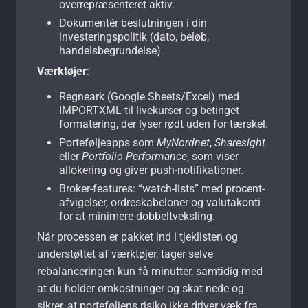
overrepræsenteret aktiv.
Dokumentér beslutningen i din
investeringspolitik (dato, beløb,
handelsbegrundelse).
Værktøjer
:
Regneark (Google Sheets/Excel) med
IMPORTXML til livekurser og betinget
formatering, der lyser rødt uden for tærskel.
Porteføljeapps som
MyNordnet
,
Sharesight
eller
Portfolio Performance
, som viser
allokering og giver push-notifikationer.
Broker-features: “watch-lists” med procent-
afvigelser, ordreskabeloner og valutakonti
for at minimere dobbeltveksling.
Når processen er pakket ind i tjeklisten og
understøttet af værktøjer, tager selve
rebalanceringen kun få minutter, samtidig med
at du holder omkostninger og skat nede og
sikrer, at porteføljens risiko ikke driver væk fra