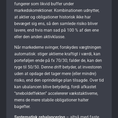
fungerer som likvid buffer under
markedskorrektioner. Kombinationen udnytter,
at aktier og obligationer historisk ikke har
bevæget sig ens, så den samlede risiko bliver
lavere, end hvis man sad på 100 % af den ene
eller den anden aktivklasse.
Når markederne svinger, forskydes vægtningen
automatisk: stiger aktierne kraftigt i værdi, kan
porteføljen ende på fx 70/30; falder de, kan den
ryge til 50/50. Denne
drift
betyder, at investoren
uden at opdage det tager mere (eller mindre)
risiko, end den oprindelige plan tilsagde. Over tid
kan ubalancen blive betydelig, fordi afkastet
“sneboldeffekten” accelererer vækst­aktiverne,
mens de mere stabile obligationer halter
bagefter.
Systematisk rebalancering
– altså med faste