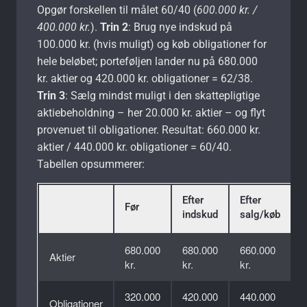
Opgør forskellen til målet 60/40 (
600.000 kr. /
400.000 kr.
).
Trin 2
: Brug nye indskud på
100.000 kr. (hvis muligt) og køb obligationer for
hele beløbet; porteføljen lander nu på 680.000
kr. aktier og 420.000 kr. obligationer = 62/38.
Trin 3
: Sælg mindst muligt i den skattepligtige
aktiebeholdning – her 20.000 kr. aktier – og flyt
provenuet til obligationer. Resultat: 660.000 kr.
aktier / 440.000 kr. obligationer = 60/40.
Tabellen opsummerer:
Efter
Efter
Før
indskud
salg/køb
680.000
680.000
660.000
Aktier
kr.
kr.
kr.
320.000
420.000
440.000
Obligationer