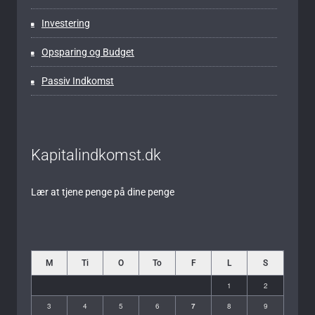
Investering
Opsparing og Budget
Passiv Indkomst
Kapitalindkomst.dk
Lær at tjene penge på dine penge
M
Ti
O
To
F
L
S
1
2
3
4
5
6
7
8
9