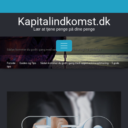
Skip
to
content
Kapitalindkomst.dk
Lær at tjene penge på dine penge
Sådan kommer du godt i gang med søgemaskineoptimering – 5 gode tips
Forside
/
Guides og Tips
/
Sådan kommer du godt i gang med søgemaskineoptimering – 5 gode
tips