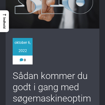
→
Indhold
oktober 6,
2022
0
Sådan kommer du
godt i gang med
søgemaskineoptim