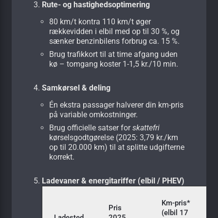
Rute- og hastighedsoptimering
80 km/t kontra 110 km/t øger
rækkevidden i elbil med op til 30 %, og
sænker benzin­bilens forbrug ca. 15 %.
Brug trafikkort til at time afgang uden
kø – tomgang koster 1-1,5 kr./10 min.
Samkørsel & deling
Én ekstra passager halverer din km-pris
på variable omkostninger.
Brug officielle satser for
skattefri
kørsels­godtgørelse (2025: 3,79 kr./km
op til 20.000 km) til at splitte udgifterne
korrekt.
Ladevaner & energitariffer (elbil / PHEV)
Km-pris*
Pris
(elbil 17
Ladested
2025