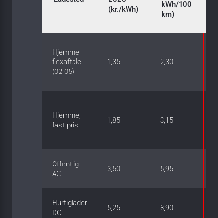
kWh/100
(kr./kWh)
km)
B
Hjemme,
a
flexaftale
1,35
2,30
s
(02-05)
t
S
Hjemme,
s
1,85
3,15
fast pris
>
k
Offentlig
U
3,50
5,95
AC
d
Hurtiglader
K
5,25
8,90
DC
%