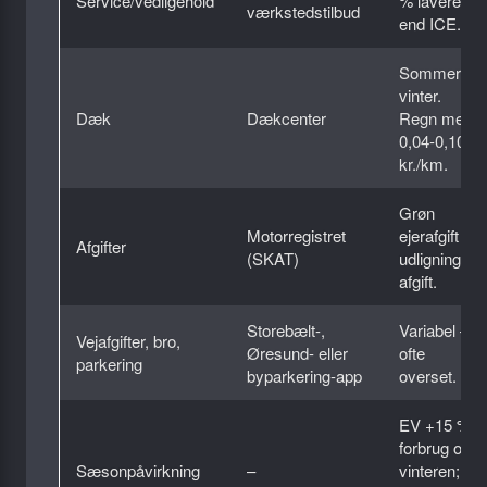
Service/vedligehold
% lavere
værkstedstilbud
end ICE.
Sommer +
vinter.
Dæk
Dækcenter
Regn med
0,04-0,10
kr./km.
Grøn
Motorregistret
ejerafgift /
Afgifter
(SKAT)
udlignings­
afgift.
Storebælt-,
Variabel –
Vejafgifter, bro,
Øresund- eller
ofte
parkering
byparkering-app
overset.
EV +15 %
forbrug om
Sæsonpåvirkning
–
vinteren;