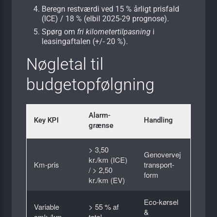
Beregn restværdi ved 15 % årligt prisfald
(ICE) / 18 % (elbil 2025-29 prognose).
Spørg om
fri kilometertilpasning
i
leasingaftalen (+/- 20 %).
Nøgletal til
budgetopfølgning
Alarm­
Key KPI
Handling
grænse
> 3,50
Genovervej
kr./km (ICE)
Km-pris
transport­
/ > 2,50
form
kr./km (EV)
Eco-kørsel
Variable
> 55 % af
&
omk./km
total