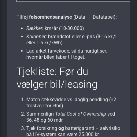
Tilføj
følsomheds­analyse
(Data → Datatabel):
Rækker:
km/år (10-30.000)
Kolonner:
brændstof eller el-pris (8-16 kr./l
eller 1-6 kr./kWh)
Lad arket farvekode, så du hurtigt ser,
hvornår bilen taber til toget.
Tjekliste: Før du
vælger bil/leasing
Match rækkevidde vs. daglig pendling (×2 i
frostvejr for elbil).
Sammenlign
Total Cost of Ownership
ved
36, 48 og 60 mdr.
Tjek forsikring
og
batterigaranti – selvrisiko
på HV-system kan være 25.000 kr.