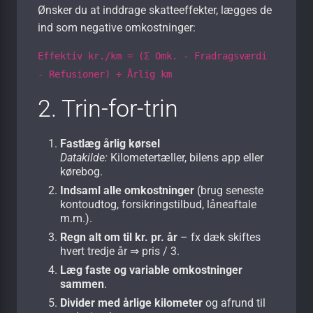
Ønsker du at inddrage skatte­effekter, lægges de
ind som negative omkostninger:
Effektiv kr./km = (Σ Omk. - Fradragsværdi
- Refusioner) ÷ Årlig km
2. Trin-for-trin
Fastlæg årlig kørsel
Datakilde:
Kilometertæller, bilens app eller
kørebog.
Indsaml alle omkostninger
(brug seneste
kontoudtog, forsikringstilbud, låneaftale
m.m.).
Regn alt om til kr. pr. år
– fx dæk skiftes
hvert tredje år ⇒ pris / 3.
Læg faste og variable omkostninger
sammen
.
Divider med årlige kilometer
og afrund til