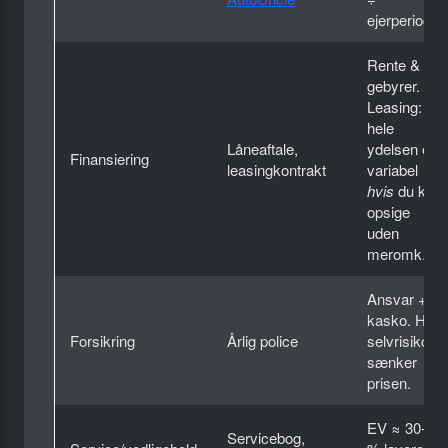
ejerperiode.
Rente &
gebyrer.
Leasing:
hele
Låneaftale,
ydelsen er
Finansiering
leasing­kontrakt
variabel
hvis
du kan
opsige
uden
meromk.
Ansvar +
kasko. Høj
Forsikring
Årlig police
selvrisiko
sænker
prisen.
EV ≈ 30-50
Servicebog,