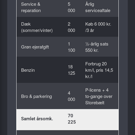
Service &
5
Årlig
reparation
000
serviceaftale
Dæk
2
Køb 6 000 kr.
(sommer/vinter)
000
/3 år
1
½-årlig sats
Grøn ejerafgift
100
550 kr.
Forbrug 20
18
Benzin
km/l, pris 14,5
125
kr./l
P-licens + 4
4
Bro & parkering
to-gange over
000
Storebælt
70
Samlet årsomk.
225