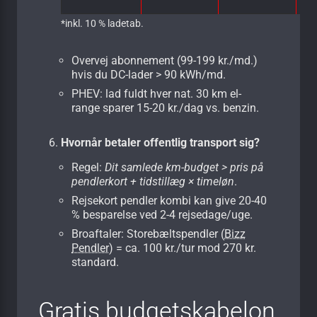
*inkl. 10 % ladetab.
Overvej abonnement (99-199 kr./md.)
hvis du DC-lader > 90 kWh/md.
PHEV: lad fuldt hver nat. 30 km el-
range sparer 15-20 kr./dag vs. benzin.
Hvornår betaler offentlig transport sig?
Regel:
Dit samlede km-budget > pris på
pendlerkort + tidstillæg × timeløn
.
Rejsekort pendler kombi kan give 20-40
% besparelse ved 2-4 rejsedage/uge.
Broaftaler: Storebælts­pendler (
Bizz
Pendler
) = ca. 100 kr./tur mod 270 kr.
standard.
Gratis budget­skabelon