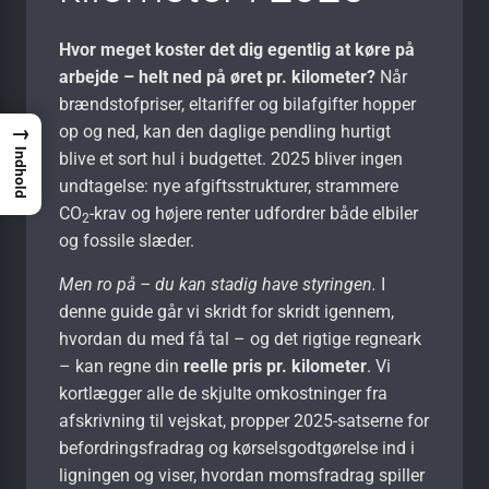
Hvor meget koster det dig egentlig at køre på
arbejde – helt ned på øret pr. kilometer?
Når
brændstofpriser, eltariffer og bilafgifter hopper
→
op og ned, kan den daglige pendling hurtigt
Indhold
blive et sort hul i budgettet. 2025 bliver ingen
undtagelse: nye afgiftsstrukturer, strammere
CO
-krav og højere renter udfordrer både elbiler
2
og fossile slæder.
Men ro på – du kan stadig have styringen.
I
denne guide går vi skridt for skridt igennem,
hvordan du med få tal – og det rigtige regneark
– kan regne din
reelle pris pr. kilometer
. Vi
kortlægger alle de skjulte omkostninger fra
afskrivning til vejskat, propper 2025-satserne for
befordringsfradrag og kørselsgodtgørelse ind i
ligningen og viser, hvordan momsfradrag spiller