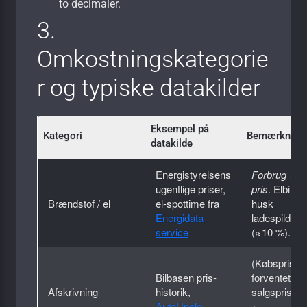
to decimaler.
3.
Omkostningskategorie
r og typiske datakilder
Eksempel på
Kategori
Bemærkning
datakilde
Energistyrelsens
Forbrug ×
ugentlige priser,
pris
. Elbiler:
Brændstof / el
el-spottime fra
husk
Energi­data­
ladespild
service
(≈10 %).
(Købspris –
Bil­basen pris­
forventet
Afskrivning
historik,
salgspris)
AutoUncle
÷