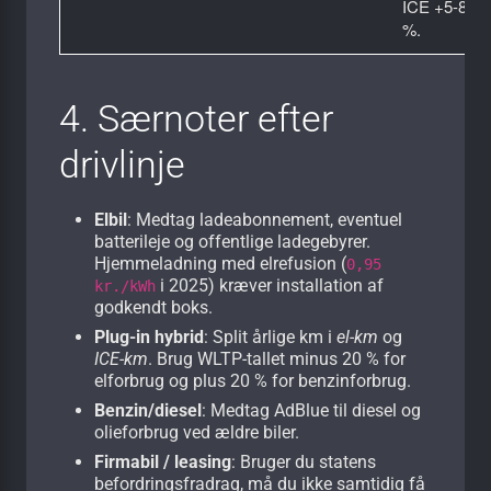
ICE +5-8
%.
4. Særnoter efter
drivlinje
Elbil
: Medtag ladeabonnement, eventuel
batterileje og offentlige lade­gebyrer.
Hjemmeladning med elrefusion (
0,95
i 2025) kræver installation af
kr./kWh
godkendt boks.
Plug-in hybrid
: Split årlige km i
el-km
og
ICE-km
. Brug WLTP-tallet minus 20 % for
elforbrug og plus 20 % for benzinforbrug.
Benzin/diesel
: Medtag AdBlue til diesel og
olieforbrug ved ældre biler.
Firmabil / leasing
: Bruger du statens
befordrings­fradrag,
må
du ikke samtidig få