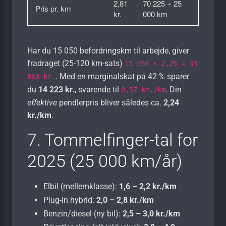
2,81
70 225 ÷ 25
Pris pr. km
kr.
000 km
Har du 15 050 befordrings­km til arbejde, giver
fradraget (25-120 km-sats)
15 050 × 2,25 = 33
. Med en marginal­skat på 42 % sparer
863 kr.
du
14 223 kr.
, svarende til
. Din
0,57 kr./km
effektive
pendler­pris bliver således ca.
2,24
kr./km
.
7. Tommelfinger-tal for
2025 (25 000 km/år)
Elbil (mellemklasse):
1,6 – 2,2 kr./km
Plug-in hybrid:
2,0 – 2,8 kr./km
Benzin/diesel (ny bil):
2,5 – 3,0 kr./km