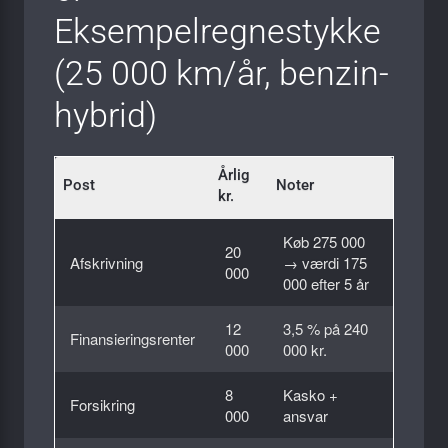
Eksempelregnestykke
(25 000 km/år, benzin-
hybrid)
Årlig
Post
Noter
kr.
Køb 275 000
20
Afskrivning
→ værdi 175
000
000 efter 5 år
12
3,5 % på 240
Finansieringsrenter
000
000 kr.
8
Kasko +
Forsikring
000
ansvar