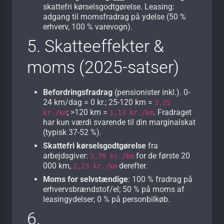
skattefri kørsels­godtgørelse. Leasing:
adgang til momsfradrag på ydelse (50 %
erhverv, 100 % varevogn).
5. Skatteeffekter &
moms (2025-satser)
Befordringsfradrag
(pensionister inkl.). 0-
24 km/dag = 0 kr.; 25-120 km =
2,25
; >120 km =
. Fradraget
kr./km
1,13 kr./km
har kun værdi svarende til din marginalskat
(typisk 37-52 %).
Skattefri kørselsgodtgørelse
fra
arbejdsgiver:
for de første 20
3,79 kr./km
000 km,
derefter.
2,23 kr./km
Moms for selvstændige
: 100 % fradrag på
erhvervs­brændstof/el; 50 % på moms af
leasingydelser; 0 % på personbilkøb.
6.