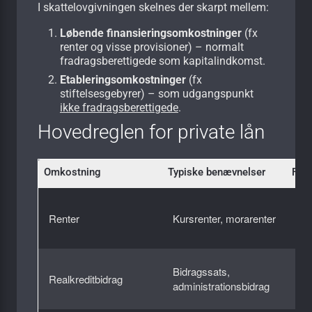
I skattelovgivningen skelnes der skarpt mellem:
Løbende finansieringsomkostninger
(fx
renter og visse provisioner) – normalt
fradragsberettigede som kapitalindkomst.
Etableringsomkostninger
(fx
stiftelsesgebyrer) – som udgangspunkt
ikke fradragsberettigede
.
Hovedreglen for private lån
Omkostning
Typiske benævnelser
Frad
Ja
Renter
Kursrenter, morarenter
(ru
44/
Ja
Bidragssats,
Realkreditbidrag
(ru
administrationsbidrag
44/