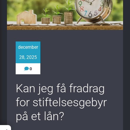
december
28, 2025
0
Kan jeg få fradrag
for stiftelsesgebyr
på et lån?
→