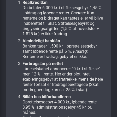
Realkreditlån
Du betaler 6.000 kr. i stiftelsesgebyr, 1,45 %
i bidrag og løbende renter.
Fradrag:
Kun
renterne og bidraget kan tastes eller vil blive
indberettet til Skat. Stiftelsesgebyret og
tinglysningsafgiften (1,5 % af hovedstol +
1.825 kr.) er ikke fradrag.
Almindeligt banklån
Banken tager 1.500 kr. i oprettelsesgebyr
samt løbende rente på 6 %.
Fradrag:
Renterne er fradrag, gebyret er ikke.
Forbrugslån på nettet
Låneselskabet annoncerer “0 kr. i stiftelse”
men 12 % i rente. Her er der blot intet
etableringsgebyr at fratrække, mens de høje
renter fortsat er fradragsberettigede (Skat
modregner dog kun ca. 25 % i skat).
Billån hos bilforhandleren
Oprettelsesgebyr 4.000 kr., løbende rente
3,95 %, administrationsgebyr 45 kr. pr.
måned.