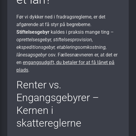
Før vi dykker ned i fradragsreglerne, er det
afgørende at få styr på begreberne.
Stiftelsesgebyr
kaldes i praksis mange ting –
oprettelsesgebyr, stiftelsesprovision,
ekspeditionsgebyr, etableringsomkostning,
lånesagsgebyr
osv. Fællesnævneren er, at det er
en
engangsudgift, du betaler for at få lånet på
plads
.
Renter vs.
Engangsgebyrer –
Kernen i
skattereglerne