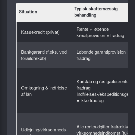
Typisk skattemæssig
Situation
behandling
Rente + løbende
Kassekredit (privat)
kreditprovision = fradrag
Bankgaranti (f.eks. ved
Løbende garantiprovision =
forældrekøb)
fradrag
Kurstab og restgældsrente =
Omlægning & indfrielse
fradrag
af lån
Indfrielses-/ekspeditionsgeby
= ikke fradrag
Alle renteudgifter fratrækkes i
Udlejning/virksomheds­
virksomhedsindkomst (fuld