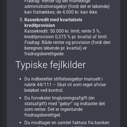
Fradrag:
Renter og det månedlige
administrationsgebyr (fordi det er løbende)
kan fratrækkes; de 4.000 kr. kan ikke.
Kassekredit med kvartalsvis
kreditprovision
Kassekredit: 50.000 kr. limit, rente 5 %,
kreditprovision 0,375 % pr. kvartal af limit.
Fradrag:
Både renter og provision (fordi den
beregnes løbende pr. kvartal) er
fradragsberettigede.
Typiske fejlkilder
Du indberetter stiftelsesgebyr manuelt i
rubrik 44/111 – Skat vil som regel afvise
beløbet ved kontrol.
Du forveksler tinglysningsafgift (en
statsafgift) med “gebyr” og indtaster det
som renter. Det er ingenlunde
fradragsberettiget.
Du modtager en samlet faktura fra banken