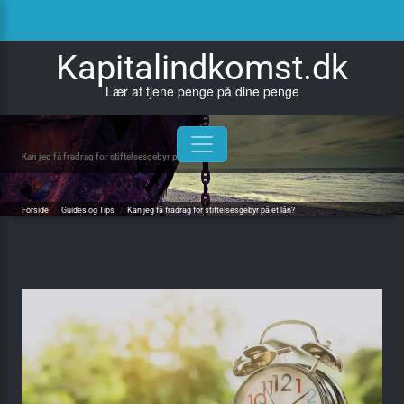
Skip
to
content
Kapitalindkomst.dk
Lær at tjene penge på dine penge
Kan jeg få fradrag for stiftelsesgebyr på et lån?
Forside
/
Guides og Tips
/
Kan jeg få fradrag for stiftelsesgebyr på et lån?