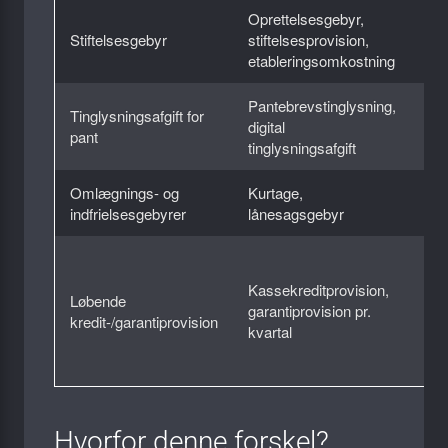
Oprettelsesgebyr,
Stiftelsesgebyr
stiftelsesprovision,
Nej
etableringsomkostning
Pantebrevstinglysning,
Tinglysningsafgift for
digital
Nej
pant
tinglysningsafgift
Omlægnings- og
Kurtage,
Nej
indfrielsesgebyrer
lånesagsgebyr
Ja
af
Kassekreditprovision,
Løbende
af 
garantiprovision pr.
kredit-/garantiprovision
kre
kvartal
stå
åb
Hvorfor denne forskel?