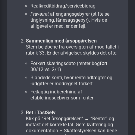
Realkreditbidrag/servicebidrag
Fraværet
af engangsgebyrer (stiftelse,
tinglysning, lånesagsgebyr). Hvis de
alligevel er med, er der fejl.
Sammenlign med årsopgørelsen
Stem beløbene fra oversigten af mod tallet i
rubrik 33. Er der afvigelser, skyldes det ofte:
Forkert skærings­dato (renter bogført
30/12 vs. 2/1)
Blandede konti, hvor renteindtægter og
-udgifter er modregnet forkert
Fejlagtig indberetning af
etableringsgebyrer som renter
Ret i TastSelv
Klik på “Ret årsopgørelsen” → “Renter” og
indtast det korrekte tal. Gem kvittering og
dokumentation – Skattestyrelsen kan bede