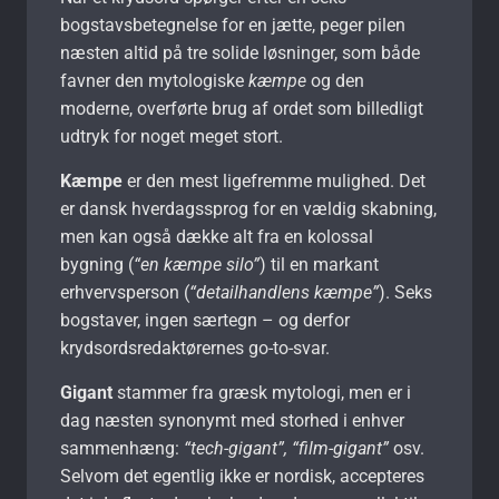
bogstavsbetegnelse for en jætte, peger pilen
næsten altid på tre solide løsninger, som både
favner den mytologiske
kæmpe
og den
moderne, overførte brug af ordet som billedligt
udtryk for noget meget stort.
Kæmpe
er den mest ligefremme mulighed. Det
er dansk hverdagssprog for en vældig skabning,
men kan også dække alt fra en kolossal
bygning (
“en kæmpe silo”
) til en markant
erhvervsperson (
“detailhandlens kæmpe”
). Seks
bogstaver, ingen særtegn – og derfor
krydsordsredaktørernes go-to-svar.
Gigant
stammer fra græsk mytologi, men er i
dag næsten synonymt med storhed i enhver
sammenhæng:
“tech-gigant”, “film-gigant”
osv.
Selvom det egentlig ikke er nordisk, accepteres