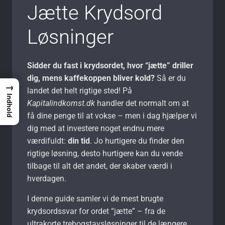
Jætte Krydsord
Løsninger
Sidder du fast i krydsordet, hvor “jætte” driller
dig, mens kaffekoppen bliver kold?
Så er du
→
landet det helt rigtige sted! På
Indhold
Kapitalindkomst.dk
handler det normalt om at
få dine penge til at vokse – men i dag hjælper vi
dig med at investere noget endnu mere
værdifuldt:
din tid
. Jo hurtigere du finder den
rigtige løsning, desto hurtigere kan du vende
tilbage til alt det andet, der skaber værdi i
hverdagen.
I denne guide samler vi de mest brugte
krydsordssvar for ordet “jætte” – fra de
ultrakorte trebogstavsløsninger til de længere,