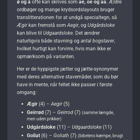
ø og å
ofte kan skrives som
ae, oe og aa
. Ældre
ordbøger og mange krydsordslayouts bruger
translitterationen for at undgå specialtegn, så
Ægir
kan fremstå som
Aegir
, og
Udgårdsloke
kan blive til
Udgaardsloke
. Det ændrer
naturligvis både stavning og
antal bogstaver
,
hvilket hurtigt kan forvirre, hvis man ikke er
opmærksom på varianten.
Her er de hyppigste jætter og jætte-synonymer
med deres alternative stavemåder, som du bør
have in mente, når feltet ikke passer i første
omgang:
Ægir
(4) –
Aegir
(5)
Geirrød
(7) –
Geirrod
(7)
(samme længde,
men uden prikker)
Udgårdsloke
(11) –
Udgaardsloke
(11)
Goliat
(6) –
Goliath
(7)
(bibelens kæmpe, brugt