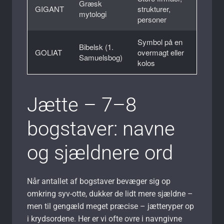
Græsk
GIGANT
strukturer,
mytologi
personer
Symbol på en
Bibelsk (1.
GOLIAT
overmagt eller
Samuelsbog)
kolos
Jætte – 7–8
bogstaver: navne
og sjældnere ord
Når antallet af bogstaver bevæger sig op
omkring syv-otte, dukker de lidt mere sjældne –
men til gengæld meget præcise – jætteryper op
i krydsordene. Her er vi ofte ovre i navngivne