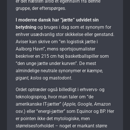
er det næsten altid et egennavn fra denne
gruppe, der efterspørges.
I moderne dansk har “jætte” udvidet sin
betydning
og bruges i dag som et synonym for
enhver usædvanlig stor skikkelse eller genstand.
Aviser kan skrive om “en logistisk jætte i
Aalborg Havn”, mens sportsjournalister
beskriver en 215 cm høj basketballspiller som
“den unge jætte under kurven”. De mest
almindelige neutrale synonymer er
kæmpe,
gigant, kolos
og
mastodont
.
Ordet optræder også billedligt i erhvervs- og
teknologisprog, hvor man taler om “de
amerikanske IT-jætter” (
Apple, Google, Amazon
osv.) eller “energi-jætter” som Equinor og BP. Her
er pointen ikke det mytologiske, men
størrelsesforholdet – noget er markant større