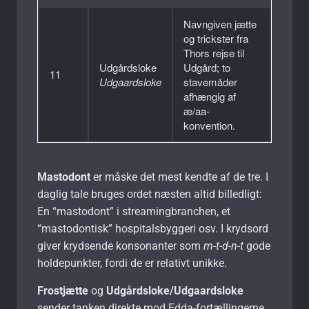
Navngiven jætte
og trickster fra
Thors rejse til
Udgårdsloke
Udgård; to
11
Udgaardsloke
stavemåder
afhængig af
æ/aa-
konvention.
Mastodont
er måske det mest kendte af de tre. I
daglig tale bruges ordet næsten altid billedligt:
En “mastodont” i streamingbranchen, et
“mastodontisk” hospitalsbyggeri osv. I krydsord
giver krydsende konsonanter som
m-t-d-n-t
gode
holdepunkter, fordi de er relativt unikke.
Frostjætte
og
Udgårdsloke/Udgaardsloke
sender tanken direkte mod Edda-fortællingerne.