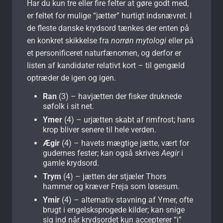
Har du kun tre eller fire felter at gøre godt med,
er feltet for mulige “jætter” hurtigt indsnævret. I
de fleste danske krydsord tænkes der enten på
en konkret skikkelse fra
norrøn mytologi
eller på
et personificeret naturfænomen, og derfor er
listen af kandidater relativt kort – til gengæld
optræder de igen og igen.
Ran
(3) – havjætten der fisker druknede
søfolk i sit net.
Ymer
(4) – urjætten skabt af rimfrost; hans
krop bliver senere til hele verden.
Ægir
(4) – havets mægtige jætte, vært for
gudernes fester; kan også skrives
Aegir
i
gamle krydsord.
Trym
(4) – jætten der stjæler Thors
hammer og kræver Freja som løsesum.
Ymir
(4) – alternativ stavning af Ymer, ofte
brugt i engelsksprogede kilder; kan snige
sig ind når krydsordet kun accepterer “i”