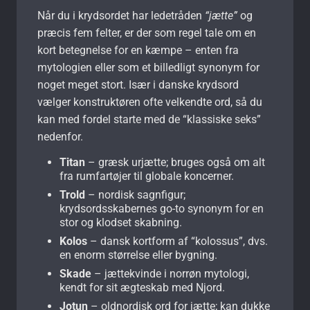
Når du i krydsordet har ledetråden
“jætte”
og
præcis fem felter, er der som regel tale om en
kort betegnelse for en kæmpe – enten fra
mytologien eller som et billedligt syn­o­nym for
noget meget stort. Især i danske krydsord
vælger konstruktøren ofte velkendte ord, så du
kan med fordel starte med de “klassiske seks”
nedenfor.
Titan
– græsk urjætte; bruges også om alt
fra rum­fartøjer til globale koncerner.
Trold
– nordisk sagnfigur;
krydsordsskabernes go-to synonym for en
stor og klodset skabning.
Kolos
– dansk kortform af “kolossus”, dvs.
en enorm størrelse eller bygning.
Skade
– jættekvinde i norrøn mytologi,
kendt for sit ægteskab med Njord.
Jotun
– oldnordisk ord for jætte; kan dukke