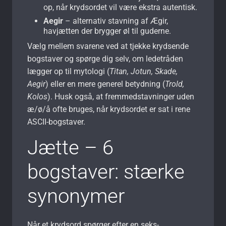
op, når krydsordet vil være ekstra autentisk.
Aegir
– alternativ stavning af Ægir,
havjætten der brygger øl til guderne.
Vælg mellem svarene ved at tjekke krydsende
bogstaver og spørge dig selv, om ledetråden
lægger op til mytologi (
Titan, Jotun, Skade,
Aegir
) eller en mere generel betydning (
Trold,
Kolos
). Husk også, at fremmedstavninger uden
æ/ø/å ofte bruges, når krydsordet er sat i rene
ASCII-bogstaver.
Jætte – 6
bogstaver: stærke
synonymer
Når et krydsord spørger efter en seks-