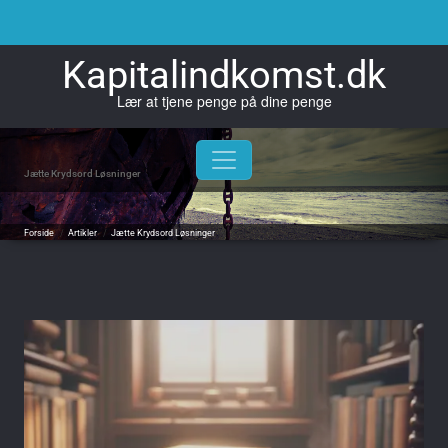
Skip
to
content
Kapitalindkomst.dk
Lær at tjene penge på dine penge
Jætte Krydsord Løsninger
Forside
/
Artikler
/
Jætte Krydsord Løsninger