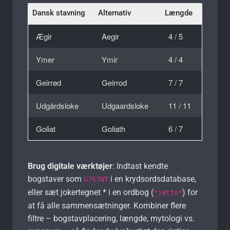
Dansk stavning
Alternativ
Længde
Ægir
Aegir
4 / 5
Ymer
Ymir
4 / 4
Geirrød
Geirrod
7 / 7
Udgårdsloke
Udgaardsloke
11 / 11
Goliat
Goliath
6 / 7
Brug digitale værktøjer
: Indtast kendte
bogstaver som
i en krydsords­database,
G?G?NT
eller sæt jokertegnet * i en ordbog (
) for
*jætte*
at få alle sammensætninger. Kombiner flere
filtre – bogstavplacering, længde, mytologi vs.