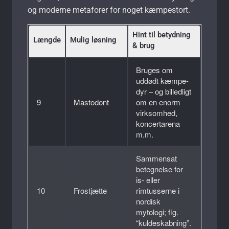
og moderne metaforer for noget kæmpestort.
Hint til betydning
Længde
Mulig løsning
& brug
Bruges om
uddødt kæmpe­
dyr – og billedligt
9
Mastodont
om en enorm
virksomhed,
koncert­arena
m.m.
Sammensat
betegnelse for
is- eller
10
Frostjætte
rimtusserne i
nordisk
mytologi; fig.
“kulde­skabning”.