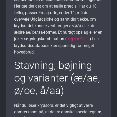
Her gælder det om at tælle præcis: Har du 10
felter, passer Frostjætte; er der 11, må du
overveje Udgårdsloke og samtidig tjekke, om
krydsordet konsekvent bruger æ/ø/å eller de
ældre ae/oe/aa-former. Et hurtigt opslag eller en
joker-søgningskombination (
) i en
U?g?rd?lo?e
krydsordsdatabase kan spare dig for meget
hovedbrud.
Stavning, bøjning
og varianter (æ/ae,
ø/oe, å/aa)
Når du løser krydsord, er det vigtigt at være
opmærksom på, at de tre danske specialtegn
æ,