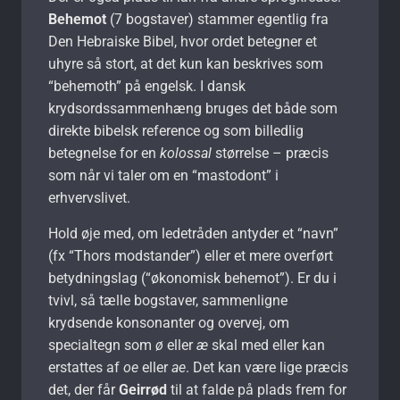
Behemot
(7 bogstaver) stammer egentlig fra
Den Hebraiske Bibel, hvor ordet betegner et
uhyre så stort, at det kun kan beskrives som
“behemoth” på engelsk. I dansk
krydsordssammenhæng bruges det både som
direkte bibelsk reference og som billedlig
betegnelse for en
kolossal
størrelse – præcis
som når vi taler om en “mastodont” i
erhvervslivet.
Hold øje med, om ledetråden antyder et “navn”
(fx “Thors modstander”) eller et mere overført
betydningslag (“økonomisk behemot”). Er du i
tvivl, så tælle bogstaver, sammenligne
krydsende konsonanter og overvej, om
specialtegn som
ø
eller
æ
skal med eller kan
erstattes af
oe
eller
ae
. Det kan være lige præcis
det, der får
Geirrød
til at falde på plads frem for