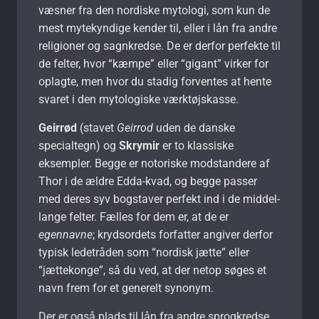
væsner fra den nordiske mytologi, som kun de
mest mytekyndige kender til, eller i lån fra andre
religioner og sagnkredse. De er derfor perfekte til
de felter, hvor “kæmpe” eller “gigant” virker for
oplagte, men hvor du stadig forventes at hente
svaret i den mytologiske værktøjskasse.
Geirrød
(stavet
Geirrod
uden de danske
specialtegn) og
Skrymir
er to klassiske
eksempler. Begge er notoriske modstandere af
Thor i de ældre Edda-kvad, og begge passer
med deres syv bogstaver perfekt ind i de middel-
lange felter. Fælles for dem er, at de er
egennavne
; krydsordets forfatter angiver derfor
typisk ledetråden som “nordisk jætte” eller
“jættekonge”, så du ved, at der netop søges et
navn frem for et generelt synonym.
Der er også plads til lån fra andre sprogkredse.