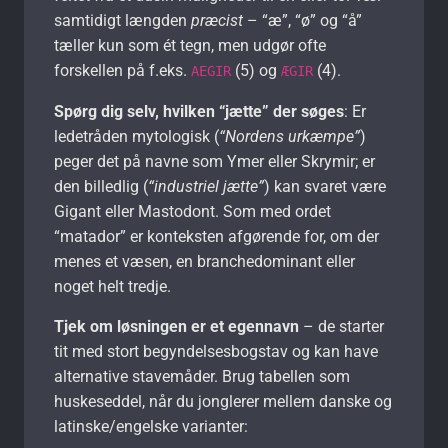
samtidigt længden
præcist
– “æ”, “ø” og “å”
tæller kun som ét tegn, men udgør ofte
forskellen på f.eks.
(5) og
(4).
AEGIR
ÆGIR
Spørg dig selv, hvilken “jætte” der søges
: Er
ledetråden mytologisk (
“Nordens urkæmpe”
)
peger det på navne som Ymer eller Skrymir; er
den billedlig (
“industriel jætte”
) kan svaret være
Gigant eller Mastodont. Som med ordet
“matador” er konteksten afgørende for, om der
menes et væsen, en branche­dominant eller
noget helt tredje.
Tjek om løsningen er et egennavn
– de starter
tit med stort begyndelsesbogstav og kan have
alternative stavemåder. Brug tabellen som
huskeseddel, når du jonglerer mellem danske og
latinske/engelske varianter: