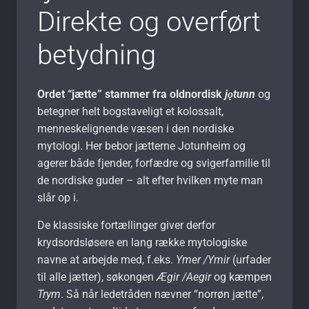
Direkte og overført
betydning
Ordet “jætte” stammer fra oldnordisk
jǫtunn
og
betegner helt bogstaveligt et kolossalt,
menneskelignende væsen i den nordiske
mytologi. Her bebor jætterne Jotunheim og
agerer både fjender, forfædre og svigerfamilie til
de nordiske guder – alt efter hvilken myte man
slår op i.
De klassiske fortællinger giver derfor
krydsordsløsere en lang række mytologiske
navne at arbejde med, f.eks.
Ymer /Ymir
(urfader
til alle jætter), søkongen
Ægir /Aegir
og kæmpen
Trym
. Så når ledetråden nævner “norrøn jætte”,