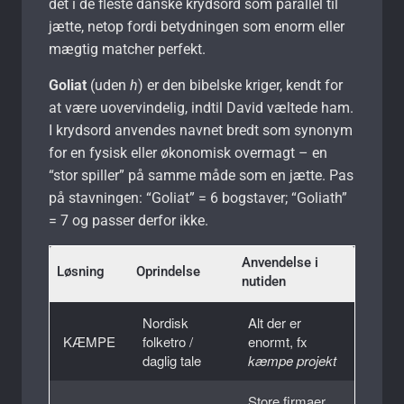
det i de fleste danske krydsord som parallel til
jætte, netop fordi betydningen som enorm eller
mægtig matcher perfekt.
Goliat
(uden
h
) er den bibelske kriger, kendt for
at være uovervindelig, indtil David væltede ham.
I krydsord anvendes navnet bredt som synonym
for en fysisk eller økonomisk overmagt – en
“stor spiller” på samme måde som en jætte. Pas
på stavningen: “Goliat” = 6 bogstaver; “Goliath”
= 7 og passer derfor ikke.
Anvendelse i
Løsning
Oprindelse
nutiden
Nordisk
Alt der er
KÆMPE
folketro /
enormt, fx
daglig tale
kæmpe projekt
Store firmaer,