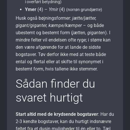
i overført betydning)
Ymer
(4) –
Ymir
(4)
(norrøn grundjætte)
Husk også bøjningsformer:
jætte/jætter,
gigant/giganter, kæmpe/kæmper
– og både
ubestemt og bestemt form (
jætten, giganten
). I
mindre felter vil endelsen ofte ryge; i større kan
den være afgørende for at lande de sidste
bogstaver. Tøv derfor ikke med at teste både
ental og flertal eller at skifte til synonymet i
bestemt form, hvis tallene ikke stemmer.
Sådan finder du
svaret hurtigt
Start altid med de krydsende bogstaver
: Har du
2-3 kendte bogstaver, kan du hurtigt indsnævre
feltet fra et dusin muligheder til én eller to. Tæl