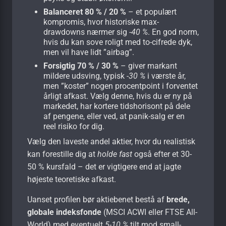
Balanceret 80 % / 20 %
– et populært
kompromis, hvor historiske max-
drawdowns nærmer sig
-40 %
. En god norm,
hvis du kan sove roligt med to-cifrede dyk,
men vil have lidt ”airbag”.
Forsigtig 70 % / 30 %
– giver markant
mildere udsving, typisk
-30 %
i værste år,
men ”koster” nogen procentpoint i forventet
årligt afkast. Vælg denne, hvis du er ny på
markedet, har kortere tidshorisont på dele
af pengene, eller ved, at panik-salg er en
reel risiko for dig.
Vælg den laveste andel aktier, hvor du realistisk
kan forestille dig at
holde fast
også efter et 30-
50 % kursfald – det er vigtigere end at jagte
højeste teoretiske afkast.
Uanset profilen bør aktiebenet bestå af
brede,
globale indeksfonde
(MSCI ACWI eller FTSE All-
World) med eventuelt
5-10 %
tilt mod small-