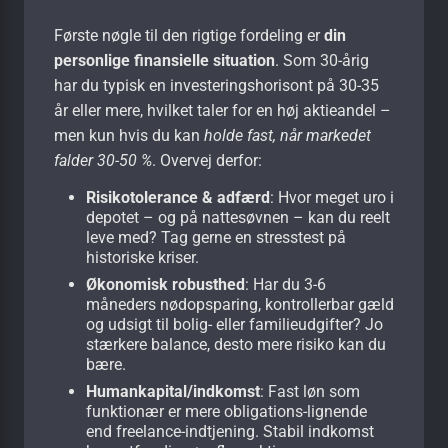
Første nøgle til den rigtige fordeling er
din
personlige finansielle situation
. Som 30-årig
har du typisk en investeringshorisont på 30-35
år eller mere, hvilket taler for en høj aktieandel –
men kun hvis du kan
holde fast, når markedet
falder 30-50 %
. Overvej derfor:
Risikotolerance & adfærd
: Hvor meget uro i
depotet – og på nattesøvnen – kan du reelt
leve med? Tag gerne en stresstest på
historiske kriser.
Økonomisk robusthed
: Har du 3-6
måneders nødopsparing, kontrollerbar gæld
og udsigt til bolig- eller familieudgifter? Jo
stærkere balance, desto mere risiko kan du
bære.
Humankapital/indkomst
: Fast løn som
funktionær er mere obligations-lignende
end freelance-indtjening. Stabil indkomst