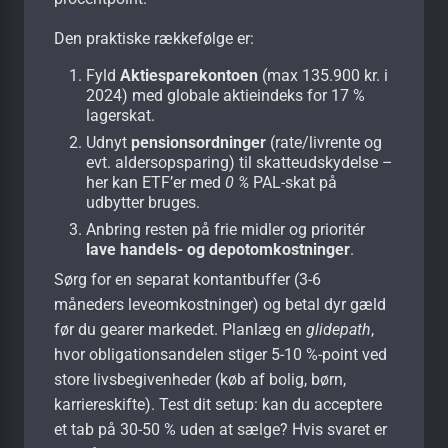
Den praktiske rækkefølge er:
Fyld
Aktiesparekontoen
(max 135.900 kr. i
2024) med globale aktieindeks for 17 %
lager­skat.
Udnyt
pensionsordninger
(rate/livrente og
evt. aldersopsparing) til skatteudskydelse –
her kan ETF’er med
0 %
PAL-skat på
udbytter bruges.
Anbring resten på frie midler og prioritér
lave handels- og depotomkostninger
.
Sørg for en separat kontantbuffer (3-6
måneders leveomkostninger) og betal dyr gæld
før du gearer markedet. Planlæg en
glidepath
,
hvor obligationsandelen stiger 5-10 %-point ved
store livsbegivenheder (køb af bolig, børn,
karriereskifte). Test dit setup: kan du acceptere
et tab på 30-50 % uden at sælge? Hvis svaret er