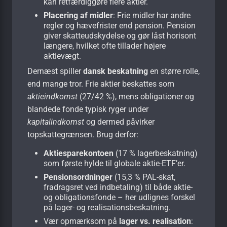
kan retfærdiggøre flere aktier.
Placering af midler
: Frie midler har andre
regler og hævefrister end pension. Pension
giver skatteudskydelse og gør låst horisont
længere, hvilket ofte tillader højere
aktievægt.
Dernæst spiller
dansk beskatning
en større rolle,
end mange tror. Frie aktier beskattes som
aktieindkomst
(27/42 %), mens obligationer og
blandede fonde typisk ryger under
kapitalindkomst
og dermed påvirker
topskattegrænsen. Brug derfor:
Aktiesparekontoen
(17 % lagerbeskatning)
som første hylde til globale aktie-ETF’er.
Pensionsordninger
(15,3 % PAL-skat,
fradragsret ved indbetaling) til både aktie-
og obligationsfonde – her udlignes forskel
på lager- og realisationsbeskatning.
Vær opmærksom på
lager vs. realisation
: