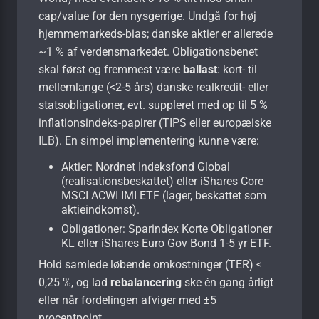
cap/value for den nysgerrige. Undgå for høj
hjemmemarkeds-bias; danske aktier er allerede
~1 % af verdensmarkedet. Obligationsbenet
skal først og fremmest være
ballast
: kort- til
mellemlange (<2-5 års) danske realkredit- eller
statsobligationer, evt. suppleret med op til 5 %
inflationsindeks-papirer (TIPS eller europæiske
ILB). En simpel implementering kunne være:
Aktier: Nordnet Indeksfond Global
(realisations­beskattet) eller iShares Core
MSCI ACWI IMI ETF (lager, beskattet som
aktieindkomst).
Obligationer: Sparindex Korte Obligationer
KL eller iShares Euro Gov Bond 1-5 yr ETF.
Hold samlede løbende omkostninger (TER) <
0,25 %, og lad
rebalancering
ske én gang årligt
eller når fordelingen afviger med ±5
procentpoint.