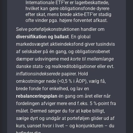
Internationale ETF’er er lagerbeskattede,
hvilket kan gøre obligationsfonde dyrere
efter skat, mens brede aktie-ETF’er stadig
ofte vinder pga. højere forventet afkast.
Selve porteføljekonstruktionen handler om
diversifikation og ballast
. En global
markedsvægtet aktieindeksfond giver tusindvis
af selskaber på én gang, og obligationsbenet
dæmper udsvingene med
korte til mellemlange
danske stats- og realkreditobligationer eller evt.
inflationsindekserede
papirer. Hold
omkostninger nede (<0,5 % i ÅOP), vælg få,
brede fonde for enkelhed, og lav en
rebalanceringsplan
én gang om året eller når
fordelingen afviger mere end f.eks. 5 %-point fra
målet. Dermed sørger du for at købe billigt,
sælge dyrt og undgår at porteføljen glider ud af
kurs, uanset hvor i livet – og konjunkturen – du