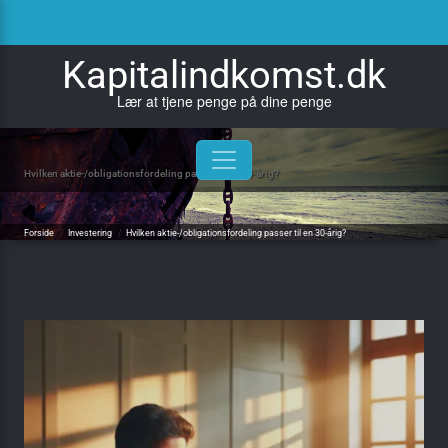
Skip
to
content
Kapitalindkomst.dk
Lær at tjene penge på dine penge
Hvilken aktie-/obligationsfordeling passer til en 30-årig?
Forside
/
Investering
/
Hvilken aktie-/obligationsfordeling passer til en 30-årig?