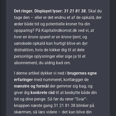
Det ringer. Displayet lyser:
31 21 81 38
.
Skal du
tage den – eller er det endnu et af de opkald, der
æder både tid og potentielle kroner fra din
opsparing? På Kapitalindkomst.dk ved vi, at
hver en krone sparet er en krone tjent
, og
uønskede opkald kan hurtigt blive en dyr
distraktion, hvis de lokker dig til at dele
personlige oplysninger eller sige ja til et
abonnement, du aldrig bad om.
I denne artikel dykker vi ned i
brugernes egne
erfaringer
med nummeret, kortlægger de
mønstre og formål
der gemmer sig bag, og
giver dig
konkrete råd
til at beskytte både din
tid og dine penge. Så før du rører “Svar”-
knappen næste gang 31 21 81 38 blinker på
skærmen, så læs videre – det kan blive din