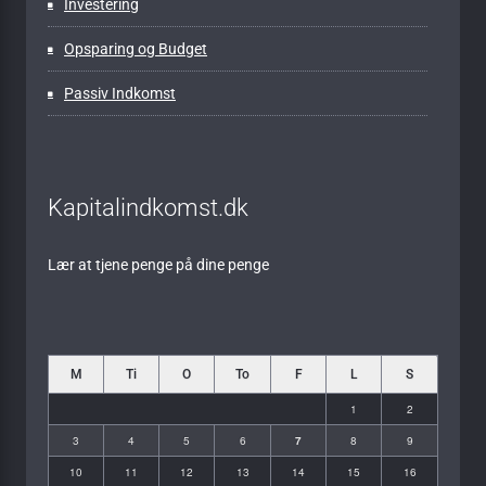
Investering
Opsparing og Budget
Passiv Indkomst
Kapitalindkomst.dk
Lær at tjene penge på dine penge
M
Ti
O
To
F
L
S
1
2
3
4
5
6
7
8
9
10
11
12
13
14
15
16