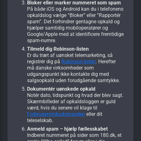
Bloker eller marker nummeret som spam
På både iOS og Android kan du i telefonens
opkaldslog vælge “Bloker” eller “Rapportér
spam”. Det forhindrer gentagne opkald og
hjælper samtidig mobiloperatører og
Google/Apple med at identificere fremtidige
spam-numre.
Tilmeld dig Robinson-listen
Er du træt af uønsket telemarketing, så
registrér dig på
Robinson-listen
. Herefter
må danske virksomheder som
udgangspunkt ikke kontakte dig med
salgsopkald uden forudgående samtykke.
Dokumentér uønskede opkald
Notér dato, tidspunkt og hvad der blev sagt.
Skærmbilleder af opkalds­loggen er guld
værd, hvis du senere vil klage til
Forbrugerombudsmanden
eller dit
teleselskab.
Anmeld spam – hjælp fællesskabet
Indberet nummeret på sider som 180.dk, et