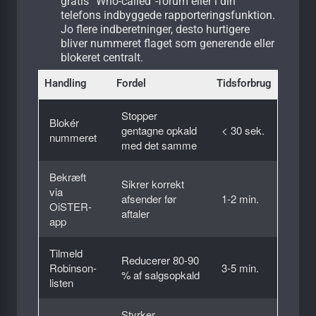
gratis “Who-called”-forum eller i din
telefons indbyggede rapporteringsfunktion.
Jo flere indberetninger, desto hurtigere
bliver nummeret flaget som generende eller
blokeret centralt.
Handling
Fordel
Tidsforbrug
Stopper
Blokér
gentagne opkald
< 30 sek.
nummeret
med det samme
Bekræft
Sikrer korrekt
via
afsender før
1-2 min.
OiSTER-
aftaler
app
Tilmeld
Reducerer 80-90
Robinson-
3-5 min.
% af salgsopkald
listen
Styrker