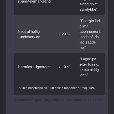
spam/telemarketing
aldrig givet
samtykke”
“Spurgte ind
til mit
Neutral/høflig
abonnement,
≈ 20 %
kundeservice
lagde på da
jeg sagde
nej”
“Lagde på
efter to ring,
Harmløs – ignoreret
≈ 10 %
skete aldrig
igen”
*Skøn baseret på ca. 200 online rapporter pr. maj 2024.
Opsummering af brugeroplevelser med 31 21 81 38