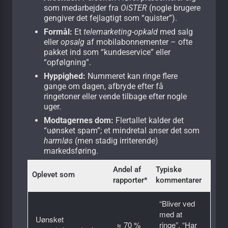
som medarbejder fra
OiSTER
(nogle brugere
gengiver det fejlagtigt som “quister”).
Formål:
Et
telemarketing-opkald
med salg
eller
opsalg
af mobilabonnementer – ofte
pakket ind som “kundeservice” eller
“opfølgning”.
Hyppighed:
Nummeret kan ringe flere
gange om dagen, afbryde efter få
ringetoner eller vende tilbage efter nogle
uger.
Modtagernes dom:
Flertallet kalder det
“uønsket spam”; et mindretal anser det som
harmløs
(men stadig irriterende)
markedsføring.
Andel af
Typiske
Oplevet som
rapporter*
kommentarer
“Bliver ved
med at
Uønsket
≈ 70 %
ringe”, “Har