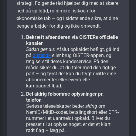
strategi. Følgende råd hjælper dig med at skære
ned på spildtid, minimere risikoen for
økonomiske tab – og i sidste ende sikre, at dine
penge arbejder for dig og ikke omvendt.
Bekræft afsenderen via OiSTERs officielle
kanaler
Sådan gør du:
Afslut opkaldet høfligt, gå ind
på
oister.dk
eller brug OiSTER-appen, og
ring selv til deres kundeservice. På den
måde sikrer du, at du taler med den rigtige
part – og først dér kan du trygt drøfte dine
abonnementer eller eventuelle
kampagnetilbud.
Del aldrig følsomme oplysninger pr.
telefon
Seriøse teleselskaber beder
aldrig
om
NemID/MitID-koder, betalingskort eller CPR-
nummer i et uanmeldt opkald. Bliver du
presset til at oplyse noget, er det et klart
rødt flag – læg på.