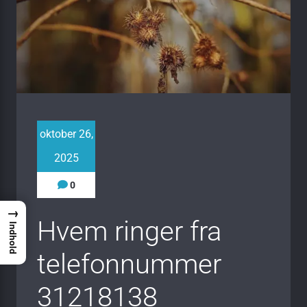
oktober 26,
2025
0
→
Hvem ringer fra
Indhold
telefonnummer
31218138