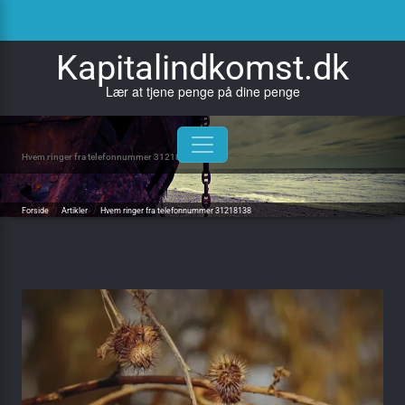
Skip
to
content
Kapitalindkomst.dk
Lær at tjene penge på dine penge
Hvem ringer fra telefonnummer 31218138
Forside
/
Artikler
/
Hvem ringer fra telefonnummer 31218138