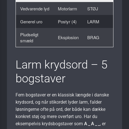
Vedvarende lyd
Motorlarm
STØJ
Generel uro
Postyr (4)
LARM
Pludseligt
Eksplosion
BRAG
smæld
Larm krydsord – 5
bogstaver
Fem bogstaver er en klassisk længde i danske
krydsord, og når stikordet lyder
larm
, falder
løsningerne ofte på ord, der både kan dække
konkret støj og mere overført uro. Har du
eksempelvis krydsbogstaver som
A _ A _ _
, er