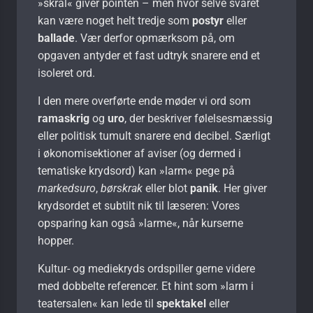
»skrål« giver pointen – men hvor selve svaret
kan være noget helt tredje som
postyr
eller
ballade
. Vær derfor opmærksom på, om
opgaven antyder et fast udtryk snarere end et
isoleret ord.
I den mere overførte ende møder vi ord som
ramaskrig
og
uro
, der beskriver følelsesmæssig
eller politisk tumult snarere end decibel. Særligt
i økonomisektioner af aviser (og dermed i
tematiske krydsord) kan »larm« pege på
markedsuro
,
børskrak
eller blot
panik
. Her giver
krydsordet et subtilt nik til læseren: Vores
opsparing kan også »larme«, når kurserne
hopper.
Kultur- og mediekryds ordspiller gerne videre
med dobbelte referencer. Et hint som »larm i
teatersalen« kan lede til
spektakel
eller