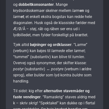
og
dobbeltkonsonanter
. Mange
krydsordsskemaer skelner mellem
larm
en
og
larm
et
; et enkelt ekstra bogstav kan redde hele
diagonalen. Husk også de klassiske fælder med
Æ/Ø/Å –
støj
,
råb
og
råben
ser ens ud i
lydbilledet, men fylder forskelligt på brættet.
Tjek altid
bøjninger og ordklasser
. “Larme”
(verbum) kan bøjes til
larmede
eller
larmet
;
“tummel” (substantiv) kan blive til
tumlen
.
Overvej også synonymer, der skifter klasse:
postyr
(substantiv) ↔
postyre
(verbum i ældre
sprog), eller
bulder
som lyd kontra
buldre
som
handling.
Til sidst: kig efter
alternative stavemåder og
faste vendinger
. “Ramaskrig” staves aldrig med
k – skriv
skrig
! “Spektakel” kan dukke op i flertal