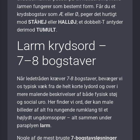
larmen
fungerer som bestemt form. Får du et
krydsbogstav som Æ eller Ø, peger det hurtigt
mod
STÅHEJ
eller
HALLØJ
; et dobbelt-T antyder
derimod
TUMULT
.
Larm krydsord –
7–8 bogstaver
Når ledetråden kræver
7-8 bogstaver
, bevæger vi
os typisk væk fra de helt korte lydord og over i
mere malende beskrivelser af både fysisk støj
og social uro. Her finder vi ord, der kan male
billeder af alt fra rungende rumklang til et
højlydt ungdomsoprør – alt sammen under
paraplyen
larm
.
Nogle af de mest brugte
7-bogstavsløsninger