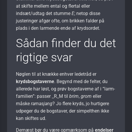
at skifte mellem ental og flertal eller
indsæt/udtag det stumme
E
; netop disse
justeringer afgør ofte, om brikken falder på
plads i den larmende ende af krydsordet.
Sådan finder du det
rigtige svar
Nøglen til at knække enhver ledetråd er
krydsbogstaverne
. Begynd med de felter, du
allerede har løst, og prøv bogstaverne af i “larm-
familien”: passer _R_M til
brim
,
grom
eller
måske
ramasjang
? Jo flere kryds, jo hurtigere
udpeger du de bogstaver, der simpelthen ikke
kan skiftes ud.
Dernæst bør du være opmærksom på
endelser