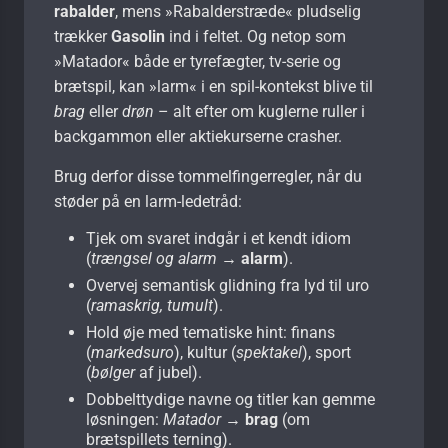
rabalder
, mens »Rabalderstræde« pludselig
trækker
Gasolin
ind i feltet. Og netop som
»Matador« både er tyrefægter, tv-serie og
brætspil, kan »larm« i en spil-kontekst blive til
brag
eller
drøn
– alt efter om kuglerne ruller i
backgammon eller aktiekurserne crasher.
Brug derfor disse tommelfingerregler, når du
støder på en larm-ledetråd:
Tjek om svaret indgår i et kendt idiom
(
trængsel og alarm
→
alarm
).
Overvej semantisk glidning fra lyd til uro
(
ramaskrig, tumult
).
Hold øje med tematiske hint: finans
(
markedsuro
), kultur (
spektakel
), sport
(
bølger
af jubel).
Dobbelttydige navne og titler kan gemme
løsningen:
Matador
→
brag
(om
brætspillets terning).