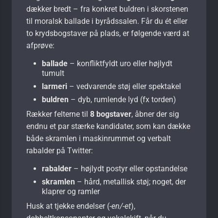
dækker bredt – fra konkret buldren i skorstenen
til moralsk ballade i byrådssalen. Får du ét eller
to krydsbogstaver på plads, er følgende værd at
afprøve:
ballade
– konfliktfyldt uro eller højlydt
tumult
larmeri
– vedvarende støj eller spektakel
buldren
– dyb, rumlende lyd (fx torden)
Rækker felterne til
8 bogstaver
, åbner der sig
endnu et par stærke kandidater, som kan dække
både skramlen i maskinrummet og verbalt
rabalder på Twitter:
rabalder
– højlydt postyr eller opstandelse
skramlen
– hård, metallisk støj; noget, der
klaprer og ramler
Husk at tjekke endelser (
-en/-et
),