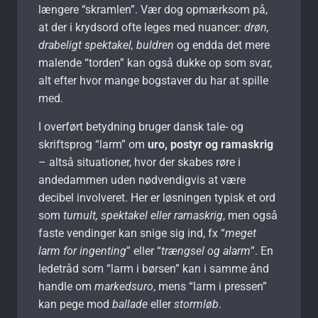
længere “skramlen”. Vær dog opmærksom på,
at der i krydsord ofte leges med nuancer:
drøn,
drabeligt spektakel, buldren
og endda det mere
malende “torden” kan også dukke op som svar,
alt efter hvor mange bogstaver du har at spille
med.
I overført betydning bruger dansk tale- og
skriftsprog “larm” om
uro, postyr og ramaskrig
– altså situationer, hvor der skabes røre i
andedammen uden nødvendigvis at være
decibel involveret. Her er løsningen typisk et ord
som
tumult, spektakel eller ramaskrig
, men også
faste vendinger kan snige sig ind, fx “
meget
larm for ingenting
” eller “
trængsel og alarm
”. En
ledetråd som “larm i børsen” kan i samme ånd
handle om
markedsuro
, mens “larm i pressen”
kan pege mod
ballade
eller
stormløb
.