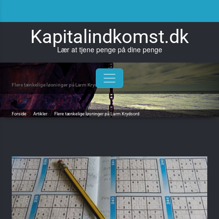
Skip
to
content
Kapitalindkomst.dk
Lær at tjene penge på dine penge
Flere tænkelige løsninger på Larm Krydsord
Forside
/
Artikler
/
Flere tænkelige løsninger på Larm Krydsord