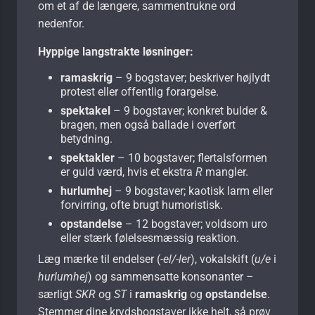
om et af de længere, sammentrukne ord
nedenfor.
Hyppige langstrakte løsninger:
ramaskrig
– 9 bogstaver; beskriver højlydt
protest eller offentlig forargelse.
spektakel
– 9 bogstaver; konkret bulder &
bragen, men også ballade i overført
betydning.
spektakler
– 10 bogstaver; flertalsformen
er guld værd, hvis et ekstra
R
mangler.
hurlumhej
– 9 bogstaver; kaotisk larm eller
forvirring, ofte brugt humoristisk.
opstandelse
– 12 bogstaver; voldsom uro
eller stærk følelsesmæssig reaktion.
Læg mærke til endelser (
-el/-ler
), vokalskift (
u/e
i
hurlumhej
) og sammensatte konsonanter –
særligt
SKR
og
ST
i
ramaskrig
og
opstandelse
.
Stemmer dine krydsbogstaver ikke helt, så prøv