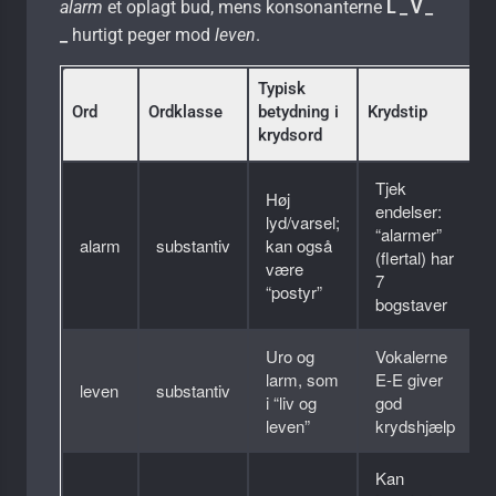
alarm
et oplagt bud, mens konsonanterne
L _ V _
_
hurtigt peger mod
leven
.
Typisk
Ord
Ordklasse
betydning i
Krydstip
krydsord
Tjek
Høj
endelser:
lyd/varsel;
“alarmer”
alarm
substantiv
kan også
(flertal) har
være
7
“postyr”
bogstaver
Uro og
Vokalerne
larm, som
E-E giver
leven
substantiv
i “liv og
god
leven”
krydshjælp
Kan