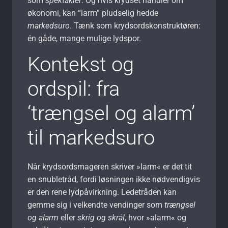
som
spektakler
. Og hvis krydset handler om
økonomi, kan “larm” pludselig hedde
markedsuro
. Tænk som krydsordskonstruktøren:
én gåde, mange mulige lydspor.
Kontekst og
ordspil: fra
‘trængsel og alarm’
til markedsuro
Når krydsordsmageren skriver »larm« er det tit
en snubletråd, fordi løsningen ikke nødvendigvis
er den rene lydpåvirkning. Ledetråden kan
gemme sig i velkendte vendinger som
trængsel
og alarm
eller
skrig og skrål
, hvor »alarm« og