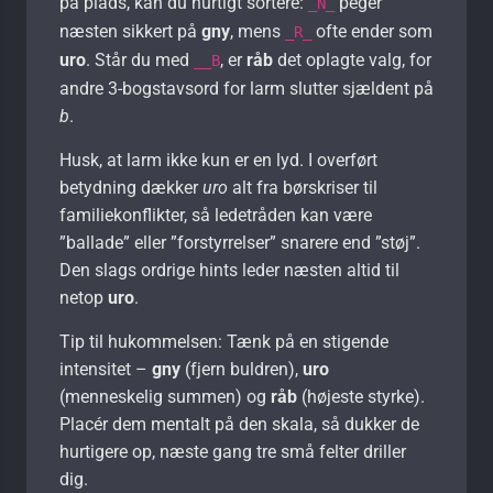
på plads, kan du hurtigt sortere:
peger
_N_
næsten sikkert på
gny
, mens
ofte ender som
_R_
uro
. Står du med
, er
råb
det oplagte valg, for
__B
andre 3-bogstavsord for larm slutter sjældent på
b
.
Husk, at larm ikke kun er en lyd. I overført
betydning dækker
uro
alt fra børs­kriser til
familiekonflikter, så ledetråden kan være
”ballade” eller ”forstyrrelser” snarere end ”støj”.
Den slags ordrige hints leder næsten altid til
netop
uro
.
Tip til hukommelsen: Tænk på en stigende
intensitet –
gny
(fjern buldren),
uro
(menneskelig summen) og
råb
(højeste styrke).
Placér dem mentalt på den skala, så dukker de
hurtigere op, næste gang tre små felter driller
dig.