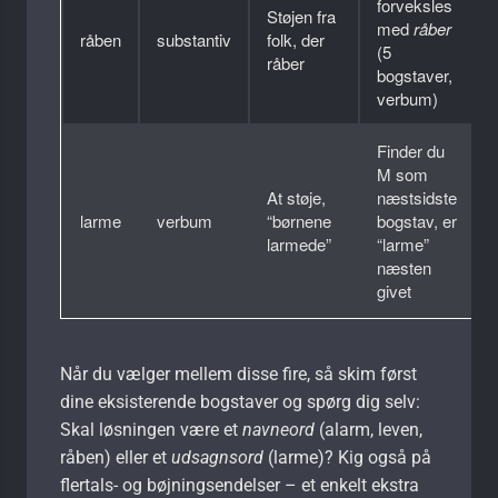
forveksles
Støjen fra
med
råber
råben
substantiv
folk, der
(5
råber
bogstaver,
verbum)
Finder du
M som
At støje,
næstsidste
larme
verbum
“børnene
bogstav, er
larmede”
“larme”
næsten
givet
Når du vælger mellem disse fire, så skim først
dine eksisterende bogstaver og spørg dig selv:
Skal løsningen være et
navneord
(alarm, leven,
råben) eller et
udsagnsord
(larme)? Kig også på
flertals- og bøjningsendelser – et enkelt ekstra