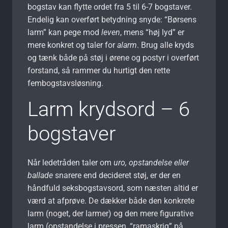
bogstav kan flytte ordet fra 5 til 6-7 bogstaver.
Endelig kan overført betydning snyde: “Børsens
larm” kan pege mod
leven
, mens “høj lyd” er
mere konkret og taler for
alarm
. Brug alle kryds
og tænk både på støj i ørene og postyr i overført
forstand, så rammer du hurtigt den rette
fembogstavsløsning.
Larm krydsord – 6
bogstaver
Når ledetråden taler om
uro, opstandelse eller
ballade
snarere end decideret støj, er der en
håndfuld seksbogstavsord, som næsten altid er
værd at afprøve. De dækker både den konkrete
larm (noget, der larmer) og den mere figurative
larm (opstandelse i pressen, “ramaskrig” på