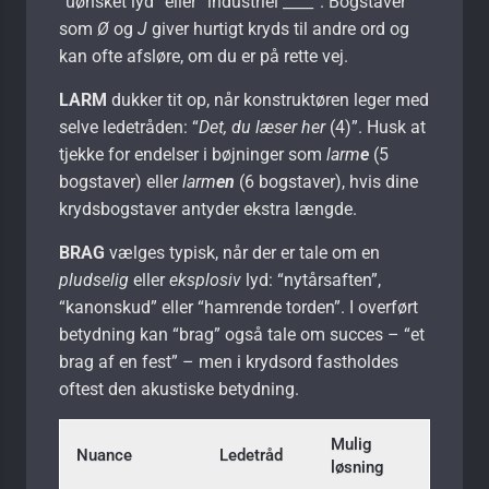
“uønsket lyd” eller “industriel ____”. Bogstaver
som
Ø
og
J
giver hurtigt kryds til andre ord og
kan ofte afsløre, om du er på rette vej.
LARM
dukker tit op, når konstruktøren leger med
selve ledetråden: “
Det, du læser her
(4)”. Husk at
tjekke for endelser i bøjninger som
larm
e
(5
bogstaver) eller
larm
en
(6 bogstaver), hvis dine
krydsbogstaver antyder ekstra længde.
BRAG
vælges typisk, når der er tale om en
pludselig
eller
eksplosiv
lyd: “nytårsaften”,
“kanonskud” eller “hamrende torden”. I overført
betydning kan “brag” også tale om succes – “et
brag af en fest” – men i krydsord fastholdes
oftest den akustiske betydning.
Mulig
Nuance
Ledetråd
løsning