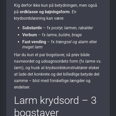
Kig derfor ikke kun på betydningen, men også
på
ordklasse og bøjningsform
. En
krydsordsløsning kan være:
Substantiv
– fx
postyr, larmen, rabalder
Verbum
– fx
larme, buldre, brage
Fast vending
– fx
trængsel og alarm
eller
meget larm
Har du kun et par bogstaver, så prøv både
navneordet og udsagnsordets form (fx
larme
vs.
larm
), og husk at krydsordskonstruktører elsker
at lade det konkrete og det billedlige betyde det
samme – blot med forskellige længder og
endelser.
Larm krydsord – 3
bogstaver