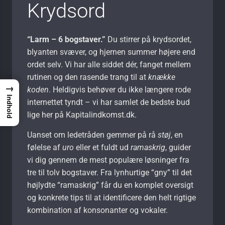
Krydsord
“Larm – 6 bogstaver.”
Du stirrer på krydsordet,
blyanten svæver, og hjernen summer højere end
ordet selv. Vi har alle siddet dér, fanget mellem
rutinen og den rasende trang til at
knække
→
koden
. Heldigvis behøver du ikke længere rode
Indhold
internettet tyndt – vi har samlet de bedste bud
lige her på Kapitalindkomst.dk.
Uanset om ledetråden gemmer på rå
støj
, en
følelse af
uro
eller et fuldt ud
ramaskrig
, guider
vi dig gennem de mest populære løsninger fra
tre til tolv bogstaver. Fra lynhurtige “gny” til det
højlydte “ramaskrig” får du en komplet oversigt
og konkrete tips til at identificere den helt rigtige
kombination af konsonanter og vokaler.