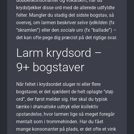
dobbeltkonsonanter og vokalskift, når du
krydstjekker disse ord med de allerede udfyldte
felter. Mangler du stadig det sidste bogstav, så
overvej, om larmen beskriver
selve lydkilden
(fx
“skramlen”) eller den
sociale uro
(fx “ballade”) –
det kan ofte pege dig præcist på det rigtige svar.
Larm krydsord –
9+ bogstaver
Når feltet i krydsordet sluger ni eller flere
bogstaver, er det sjældent de helt oplagte “støj-
ord”, der først melder sig. Her skal du typisk
tænke i
dramatiske udtryk
eller
kollektiv
opstandelse
, hvor larmen lige så meget foregår
mentalt som i trommehinden. Har du fået
mange konsonanter på plads, er det ofte et vink