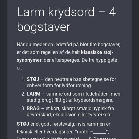
Larm krydsord – 4
bogstaver
Når du møder en ledetråd på blot fire bogstaver,
er det som regel en af de helt
klassiske støj-
synonymer
, der efterspørges. De tre hyppigste
er:
STØJ
– den neutrale basisbetegnelse for
enhver form for lydforurening.
LARM
– samme ord som i ledetråden, men
stadig brugt flittigt af krydsordsmagere.
BRAG
– et kort, skarpt smæld; typisk fra
geværskud, eksplosion eller fyrværkeri.
STØJ
er et godt førstevalg, hvis rammen er
teknisk eller hverdagsnær: “motor
–
______”,