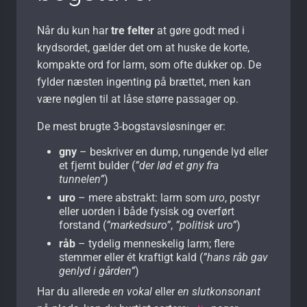
Når du kun har
tre felter
at gøre godt med i
krydsordet, gælder det om at huske de korte,
kompakte ord for larm, som ofte dukker op. De
fylder næsten ingenting på brættet, men kan
være nøglen til at låse større passager op.
De mest brugte 3-bogstavsløsninger er:
gny
– beskriver en dump, rungende lyd eller
et fjernt bulder (
”der lød et gny fra
tunnelen”
)
uro
– mere abstrakt: larm som
uro
, postyr
eller uorden i både fysisk og overført
forstand (
”markedsuro”
,
”politisk uro”
)
råb
– tydelig menneskelig larm; flere
stemmer eller ét kraftigt kald (
”hans råb gav
genlyd i gården”
)
Har du allerede
en vokal
eller
en slutkonsonant