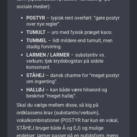
sociale medier):
POSTYR
– typisk rent overført: “gøre postyr
over nye regler”.
TUMULT
– uro med fysisk præget kaos.
TUMMEL
– lidt mildere end tumult, men
stadig forvirring.
LARMEN / LARMER
– substantiv vs.
verbum; tjek krydsbogstav på sidste
konsonant.
STÅHEJ
– dansk charme for “meget postyr
om ingenting”.
HALLØJ
– kan både være hilseord og
beskrive “meget halløj”.
Skal du vælge mellem disse, så kig på
ordklassens krav (substantiv/verbum),
vokalkombinationer (POSTYR har kun én vokal,
STÅHEJ bruger både Å og EJ) og mulige
endelser:
larmer
passer på en nutidsform, mens