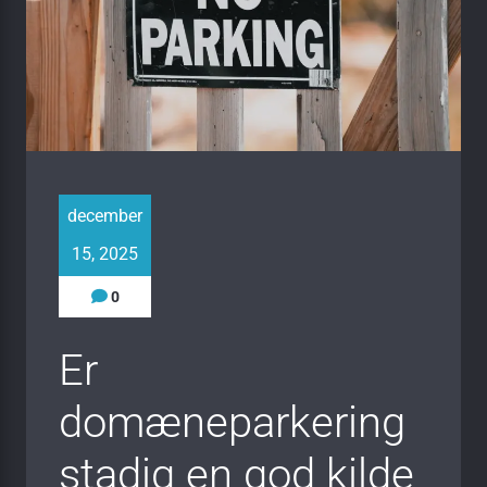
december
15, 2025
0
Er
domæneparkering
stadig en god kilde