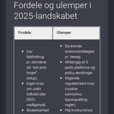
Fordele og ulemper i
2025-landskabet
Fordele
Ulemper
Synkende
Lav
annonceindtægter
tidsforbrug
pr. besøg.
pr. domæne
Afhængig af 3.
(et “set-and-
parts platforme og
forget”-
policy-ændringer.
setup).
Stigende
Ingen krav
regulatoriske krav
om unikt
(cookie-
indhold eller
samtykke,
SEO-
typosquatting-
vedligehold.
regler).
Skalerbarhed
Høj konkurrence