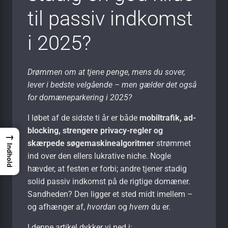
til passiv indkomst
i 2025?
Drømmen om at tjene penge, mens du sover,
lever i bedste velgående – men gælder det også
for domæneparkering i 2025?
I løbet af de sidste ti år er både
mobiltrafik, ad-
blocking, strengere privacy-regler og
→
skærpede søgemaskinealgoritmer
strømmet
Indhold
ind over den ellers lukrative niche. Nogle
hævder, at festen er forbi; andre tjener stadig
solid passiv indkomst på de rigtige domæner.
Sandheden? Den ligger et sted midt imellem –
og afhænger af,
hvordan
og
hvem
du er.
I denne artikel dykker vi ned i: