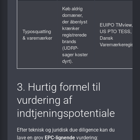
Køb aldrig
domæner,
der åbenlyst
EUIPO TMview,
krænker
Typosquatting
US PTO TESS,
registrerede
& varemærker
Dansk
brands
Varemærkeregister
(UDRP-
sager koster
dyrt).
3. Hurtig formel til
vurdering af
indtjeningspotentiale
Efter teknisk og juridisk due diligence kan du
lave en grov
EPC-lignende
vurdering: