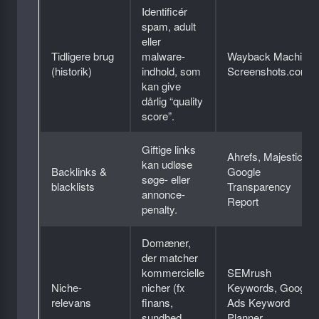
Identificér
spam, adult
eller
Tidligere brug
malware-
Wayback Machine,
(historik)
indhold, som
Screenshots.com
kan give
dårlig “quality
score”.
Giftige links
Ahrefs, Majestic,
kan udløse
Backlinks &
Google
søge- eller
blacklists
Transparency
annonce-
Report
penalty.
Domæner,
der matcher
kommercielle
SEMrush
Niche-
nicher (fx
Keywords, Google
relevans
finans,
Ads Keyword
sundhed,
Planner