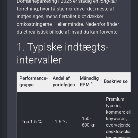
Domæneparkering i 2025 er stadig en
long-tail
forretning, hvor få stjerner driver det meste af
indtjeningen, mens flertallet blot dækker
omkostningerne – eller mindre. Nedenfor finder
du et realistisk billede af, hvad du kan forvente.
1. Typiske indtægts­
intervaller
Performance-
Andel af
Månedlig
Beskrivelse
*
gruppe
porteføljen
RPM
Premium
type-in,
kommercielle
150-
keywords,
Top 1-5 %
1-5 %
600 kr.
overvejende
desktop-clicks
fra engelske