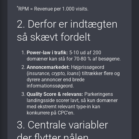
*
RPM = Revenue per 1.000 visits.
2. Derfor er indtægten
så skævt fordelt
Power-law i trafik:
5-10 ud af 200
domæner kan stå for 70-80 % af besøgene.
Annoncemarkedet:
Højprissøgeord
(
insurance, crypto, loans
) tiltrækker flere og
dyrere annoncer end brede
informationssøgeord.
Quality Score & relevans:
Parkeringens
landingsside scorer lavt, så kun domæner
med ekstremt relevant type-in kan
konkurrere på CPC’en.
3. Centrale variabler
der flytter nålen