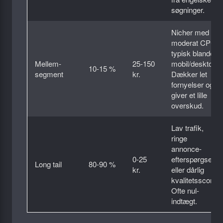
søgninger.
Nicher med
moderat CPC;
typisk blandet
Mellem­
25-150
mobil/desktop.
10-15 %
segment
kr.
Dækker let
fornyelser og
giver et lille
overskud.
Lav trafik,
ringe
annonce­
0-25
efterspørgsel
Long tail
80-90 %
kr.
eller dårlig
kvalitets­score.
Ofte nul-
indtægt.