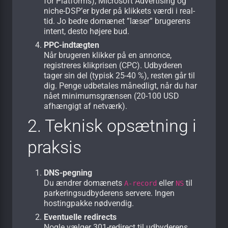
for Platforms), Microsoft Advertising og
niche-DSP’er byder på klikkets værdi i real-
tid. Jo bedre domænet ”læser” brugerens
intent, desto højere bud.
PPC-indtægten
Når brugeren klikker på en annonce,
registreres klikprisen (CPC). Udbyderen
tager sin del (typisk 25-40 %), resten går til
dig. Penge udbetales månedligt, når du har
nået minimumsgrænsen (20-100 USD
afhængigt af netværk).
2. Teknisk opsætning i
praksis
DNS-pegning
Du ændrer domænets
eller
til
A-record
NS
parkeringsudbyderens servere. Ingen
hostingpakke nødvendig.
Eventuelle redirects
Nogle vælger 301-redirect til udbyderens