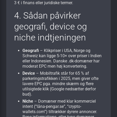
3 € i finans eller juridiske termer.
4. Sådan påvirker
geografi, device og
niche indtjeningen
Geografi
– Klikpriser i USA, Norge og
Schweiz kan ligge 5-10× over priser i Indien
eller Indonesien. Danske .dk-domæner har
moderat EPC men høj konvertering.
Device
– Mobiltrafik står for 65 % af
parkeringstrafikken i 2025, men giver ofte
lavere EPC pga. mindre skærm og flere
utilsigtede klik (Google nedsætter derfor
bud).
Niche
– Domæner med klar kommerciel
intent (“låna-pengar.se”, “crypto-
wallets.com”) tiltrækker dyrere annoncer.
Rene informations- eller typo-domæner