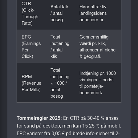
CTR
Antal klik
Hvor attraktiv
(Click-
/ antal
landingsidens
Through-
besøg
annoncer er.
Rate)
EPC
Total
Gennemsnitlig
(Earnings
indtjening
værdi pr. klik,
Per
/ antal
afhænger af niche
Click)
klik
& geografi.
Total
Indtjening pr. 1000
RPM
indtjening
visninger – bedst
(Revenue
× 1000 /
til portefølje­
Per Mille)
antal
benchmark.
besøg
Tommelregler 2025:
En CTR på 30-40 % anses
for sund på desktop, men kun 15-25 % på mobil.
EPC varierer fra 0,05 € på brede info-nicher til 2-