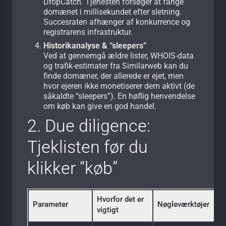
DropCatch. Tjenesten forsøger at fange
domænet i millisekundet efter sletning.
Succesraten afhænger af konkurrence og
registrarens infrastruktur.
Historikanalyse & “sleepers”
Ved at gennemgå ældre lister, WHOIS-data
og trafik-estimater fra Similarweb kan du
finde domæner, der allerede er ejet, men
hvor ejeren ikke monetiserer dem aktivt (de
såkaldte “sleepers”). En høflig henvendelse
om køb kan give en god handel.
2. Due diligence:
Tjeklisten før du
klikker “køb”
Hvorfor det er
Parameter
Nøgleværktøjer
vigtigt