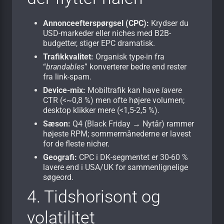
Annonceefterspørgsel (CPC):
Krydser du
USD-markeder eller niches med B2B-
budgetter, stiger EPC dramatisk.
Trafikkvalitet:
Organisk type-in fra
“
brandables
” konverterer bedre end rester
fra link-spam.
Device-mix:
Mobiltrafik kan have
lavere
CTR (<~0,8 %) men ofte højere volumen;
desktop klikker mere (<1,5-2,5 %).
Sæson:
Q4 (Black Friday → Nytår) rammer
højeste RPM; sommermånederne er lavest
for de fleste nicher.
Geografi:
CPC i DK-segmentet er 30-60 %
lavere end i USA/UK for sammenlignelige
søgeord.
4. Tids­horisont og
volatilitet