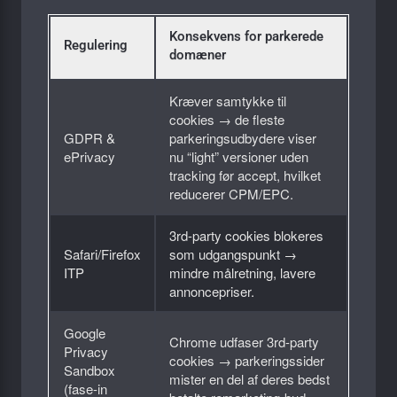
Konsekvens for parkerede
Regulering
domæner
Kræver samtykke til
cookies → de fleste
GDPR &
parkeringsudbydere viser
ePrivacy
nu “light” versioner uden
tracking før accept, hvilket
reducerer CPM/EPC.
3rd-party cookies blokeres
Safari/Firefox
som udgangspunkt →
ITP
mindre målretning, lavere
annoncepriser.
Google
Chrome udfaser 3rd-party
Privacy
cookies → parkeringssider
Sandbox
mister en del af deres bedst
(fase-in