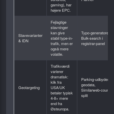
gaming), har
højere EPC.
Fejlagtige
stavninger
kan give
Typo-generatorer,
Stavevarianter
stabil type-in-
Bulk-search i
& IDN
trafik, men er
registrar-panel
også mere
volatile.
Trafikværdi
varierer
dramatisk:
Parking-udbyders
klik fra
geodata,
Geotargeting
USA/UK
Similarweb-country
betaler typisk
split
4-8× mere
end fra
Østeuropa.