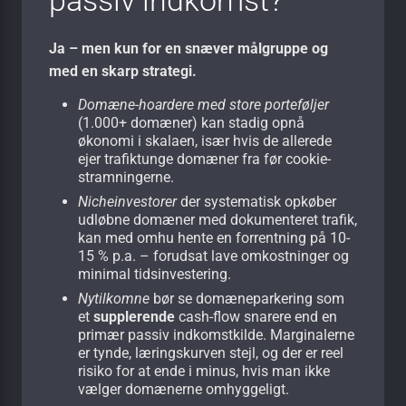
Ja – men kun for en snæver målgruppe og
med en skarp strategi.
Domæne-hoardere med store porteføljer
(1.000+ domæner) kan stadig opnå
økonomi i skalaen, især hvis de allerede
ejer trafiktunge domæner fra før cookie-
stramningerne.
Nicheinvestorer
der systematisk opkøber
udløbne domæner med dokumenteret trafik,
kan med omhu hente en forrentning på 10-
15 % p.a. – forudsat lave omkostninger og
minimal tidsinvestering.
Nytilkomne
bør se domæneparkering som
et
supplerende
cash-flow snarere end en
primær passiv indkomstkilde. Marginalerne
er tynde, læringskurven stejl, og der er reel
risiko for at ende i minus, hvis man ikke
vælger domænerne omhyggeligt.