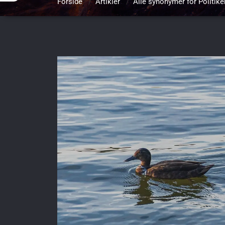
Forside
/
Artikler
/
Alle synonymer for Politike