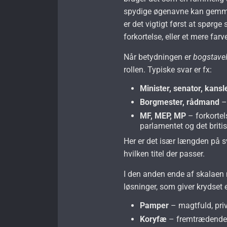
spydige øgenavne kan gemme 
er det vigtigt først at spørge s
forkortelse, eller et mere fa
Når betydningen er
bogstavel
rollen. Typiske svar er fx:
Minister, senator, kansl
Borgmester, rådmand
–
MF, MEP, MP
– forkortel
parlamentet og det briti
Her er det især længden på sv
hvilken titel der passer.
I den anden ende af skalae
løsninger, som giver krydset et
Pamper
– magtfuld, priv
Koryfæ
– fremtrædende, 