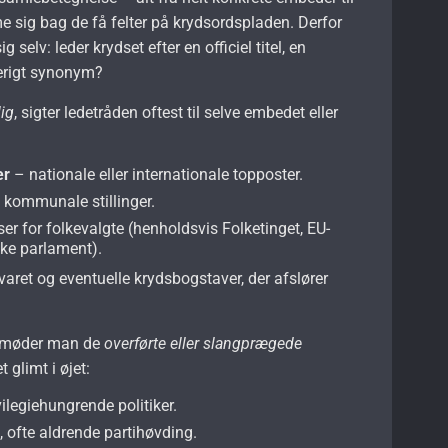
sig bag de få felter på krydsordspladen. Derfor
ig selv: leder krydset efter en officiel titel, en
rverigt synonym?
ig
, sigter ledetråden oftest til selve embedet eller
er
– nationale eller internationale topposter.
 kommunale stillinger.
ser for folkevalgte (henholdsvis Folketinget, EU-
ske parlament).
aret og eventuelle krydsbogstaver, der afslører
n møder man de
overførte eller slangprægede
 glimt i øjet:
ilegie­hungrende politiker.
ofte aldrende partihøvding.