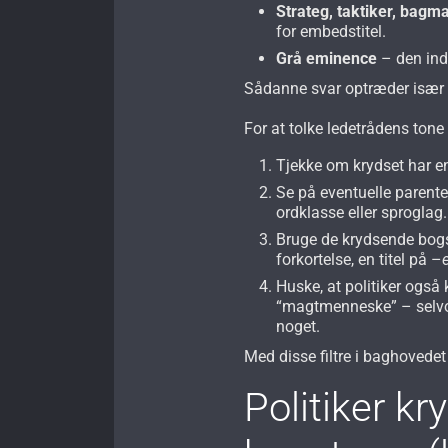
Strateg, taktiker, bagm
for embedstitel.
Grå eminence
– den indf
Sådanne svar optræder især i 
For at tolke ledetrådens tone 
Tjekke om krydset har en
Se på eventuelle parent
ordklasse eller sproglag.
Bruge de krydsende bogst
forkortelse, en titel på –
Huske, at politiker også
“magtmenneske” – selvo
noget.
Med disse filtre i baghovedet 
Politiker kr