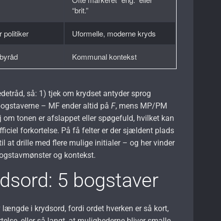
“brit.”
 politiker
Uformelle, moderne kryds
/byråd
Kommunal kontekst
edetråd, så: 1) tjek om krydset antyder sprog
dsbogstaverne – MF ender altid på
F
, mens MP/PM
ej om tonen er afslappet eller spøgefuld, hvilket kan
ficiel forkortelse. På få felter er der sjældent plads
til at drille med flere mulige initialer – og her vinder
ogstavmønster og kontekst.
ydsord: 5 bogstaver
 længde i krydsord, fordi ordet hverken er så kort,
else, eller så langt, at mulighederne bliver smalle.