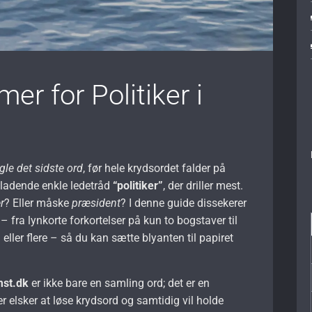
er for Politiker i
le det sidste ord
, før hele krydsordet falder på
neladende enkle ledetråd
“politiker”
, der driller mest.
r
? Eller måske
præsident
? I denne guide dissekerer
– fra lynkorte forkortelser på kun to bogstaver til
i eller flere – så du kan sætte blyanten til papiret
mst.dk
er ikke bare en samling ord; det er en
er elsker at løse krydsord og samtidig vil holde