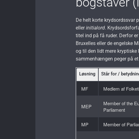
bogstaver (
De helt korte krydsordssvar 
eller
initialord
. Kryds­ords­fo
titel ind på få ruder. Derfor 
Bruxelles eller de engelske 
og til den lidt mere kryptiske 
sammenhængen peger på et
Løsning
Står for / betydni
MF
Medlem af Folket
Member of the E
MEP
Parliament
MP
Member of Parli