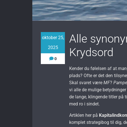
Alle synonym
oktober 25,
2025
Krydsord
0
Kender du følelsen af at
mang
plads? Ofte er det den tilsy
Skal svaret være
MF
?
Pampe
vi alle de mulige betydninger 
de lange, klingende titler på t
med ro i sindet.
Artiklen her på
Kapitalindko
komplet strategibog til dig, d