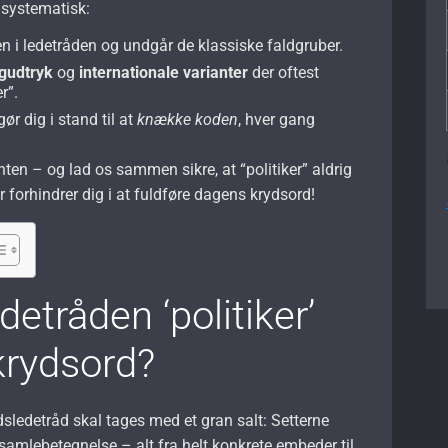
 systematisk:
 i ledetråden og undgår de klassiske faldgruber.
gudtryk
og
internationale varianter
der oftest
r”.
gør dig i stand til at
knække koden
, hver gang
ten – og lad os sammen sikre, at “politiker” aldrig
er forhindrer dig i at fuldføre dagens krydsord!
etråden ‘politiker’
krydsord?
dsledetråd skal tages med et gran salt: Setterne
amlebetegnelse – alt fra helt konkrete embeder til