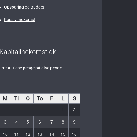
Opsparing og Budget
Passiv Indkomst
Kapitalindkomst.dk
Lær at tjene penge på dine penge
M
Ti
O
To
F
L
S
1
2
3
4
5
6
7
8
9
10
11
12
13
14
15
16