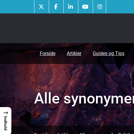
Skip
to
content
Forside
Artikler
Guides og Tips
Alle synonymer 
→
Indhold