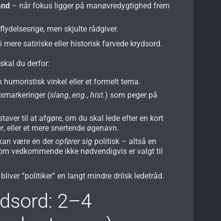
and
– når fokus ligger på manøvredygtighed frem
lydelsesrige, men skjulte rådgiver.
mere satiriske eller historisk farvede krydsord.
skal du derfor:
 humoristisk vinkel eller et formelt tema.
esmarkeringer (
slang
,
eng.
,
hist.
) som peger på
aver til at afgøre, om du skal lede efter en kort
er
, eller et mere snertende øgenavn.
 kan være én der
opfører sig
politisk – altså en
m vedkommende ikke nødvendigvis er valgt til
bliver “politiker” en langt mindre drilsk ledetråd.
ydsord: 2–4