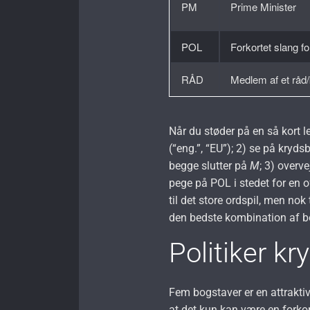
PM
Prime Minister
POL
Forkortet slang for
RÅD
Medlem af et råd
Når du støder på en så kort l
(“eng.”, “EU”); 2) se på kry
begge slutter på
M
; 3) overv
pege på POL i stedet for en of
til det store ordspil, men nok 
den bedste kombination af b
Politiker kr
Fem bogstaver er en attraktiv
at det kun kan være en forkort