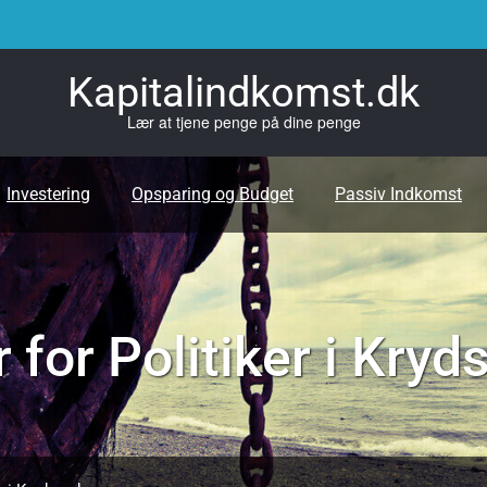
Kapitalindkomst.dk
Lær at tjene penge på dine penge
Investering
Opsparing og Budget
Passiv Indkomst
for Politiker i Kryd