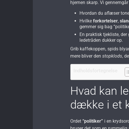
hjernen skarp. Vi gennemgår
Hvordan du aflæser tonen
Hvilke
forkortelser
,
slan
gemmer sig bag “politike
En praktisk tjekliste, der 
ledetråden dukker op.
Grib kaffekoppen, spids blyan
mere bliver den
stopklods
, d
Indholdsfortegnelse
Hvad kan led
dække i et 
Ordet
“politiker”
i en krydsor
bruger det som en rummelig s