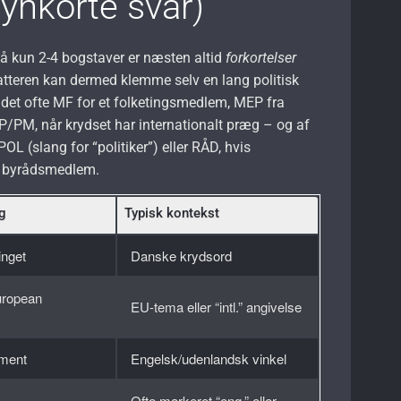
lynkorte svar)
på kun 2-4 bogstaver er næsten altid
forkortelser
rfatteren kan dermed klemme selv en lang politisk
er det ofte MF for et folketingsmedlem, MEP fra
MP/PM, når krydset har internationalt præg – og af
POL (slang for “politiker”) eller RÅD, hvis
 byrådsmedlem.
ng
Typisk kontekst
inget
Danske krydsord
uropean
EU-tema eller “intl.” angivelse
ament
Engelsk/udenlandsk vinkel
Ofte markeret “eng.” eller